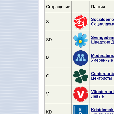
Сокращение
Партия
Socialdemo
S
Социалдем
Sverigedem
SD
Шведские 
Moderatern
M
Умеренные
Centerparti
C
Центристы
Vänsterpart
V
Левые
Kristdemok
KD