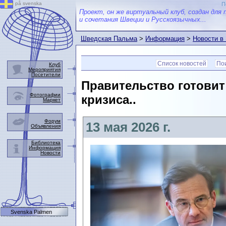
på svenska
П
Проект, он же виртуальный клуб, создан для 
и сочетания Швеции и Русскоязычных...
Шведская Пальма
>
Информация
>
Новости в
Список новостей
Пои
Клуб
Мероприятия
Посетители
Правительство готовит
Фотографии
кризиса..
Маркет
Форум
13 мая 2026 г.
Объявления
Библиотека
Информация
Новости
Svenska Palmen