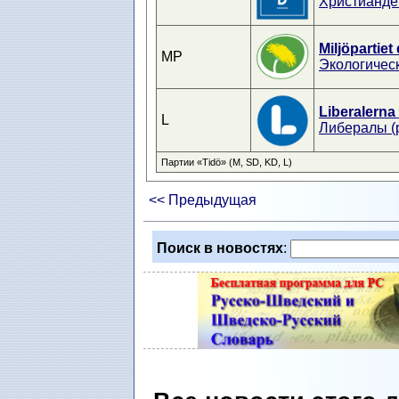
Христианде
Miljöpartiet
MP
Экологичес
Liberalerna
L
Либералы (
Партии «Tidö» (M, SD, KD, L)
<< Предыдущая
Поиск в новостях
: