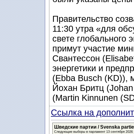
Правительство соз
11:30 утра «для об
свете глобального э
примут участие ми
Свантессон (Elisabe
энергетики и предп
(Ebba Busch (KD)),
Йохан Бритц (Johan 
(Martin Kinnunen (SD
Ссылка на дополнит
Шведские партии / Svenska partier 
Следующие выборы в парламент 13 сентября 2026