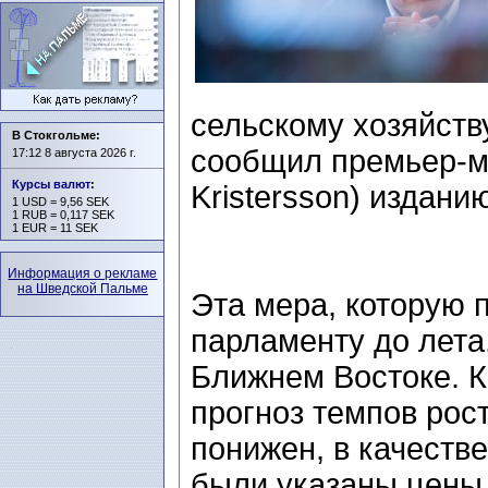
сельскому хозяйств
В Стокгольме:
сообщил премьер-ми
17:12 8 августа 2026 г.
Курсы валют
:
Kristersson) изданию
1 USD = 9,56 SEK
1 RUB = 0,117 SEK
1 EUR = 11 SEK
Информация о рекламе
на Шведской Пальме
Эта мера, которую 
парламенту до лета
Ближнем Востоке. К
прогноз темпов рос
понижен, в качеств
были указаны цены 