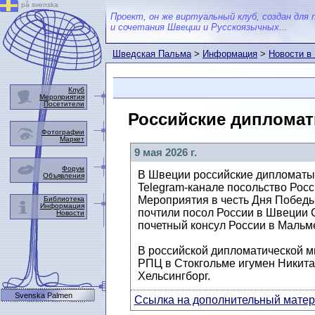
på svenska
Проект, он же виртуальный клуб, создан для 
и сочетания Швеции и Русскоязычных...
Шведская Пальма
>
Информация
>
Новости в
Клуб
Мероприятия
Посетители
Российские дипломат
Фотографии
Маркет
9 мая 2026 г.
Форум
В Швеции российские дипломаты 
Объявления
Telegram-канале посольство Росс
Мероприятия в честь Дня Победы
Библиотека
Информация
почтили посол России в Швеции
Новости
почетный консул России в Мальм
В российской дипломатической ми
РПЦ в Стокгольме игумен Никита
Хельсингборг.
Svenska Palmen
Ссылка на дополнительный матери