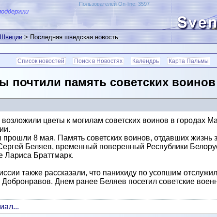
Пользователей On-line: 3597
поддержки
 Швеции
> Последняя шведская новость
Список новостей
Поиск в Новостях
Календрь
Карта Пальмы
ы почтили память советских воинов
возложили цветы к могилам советских воинов в городах Ма
ии.
 прошли 8 мая. Память советских воинов, отдавших жизнь 
 Сергей Беляев, временный поверенный Республики Белор
е Лариса Браттмарк.
ссии также рассказали, что панихиду по усопшим отслужил
 Добронравов. Днем ранее Беляев посетил советские воен
ал...