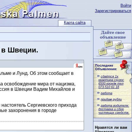
Войти
Зарегистрироваться
Карта сайта
 в Швеции.
Последние
Объявления:
льме и Лунд. Об этом сообщает в
сдаётся 1x
квартира скугос
за освобождение мира от нацизма,
6500 крон/м тел
073-510 61 18
уссия в Швеции Вадим Михайлов и
работа
придам рубли
 настоятель Сергиевского прихода
работа водителя:
доставка и сбор
ные захоронения в городе
чистящих средств.
Нравятся ли вам
Шведские