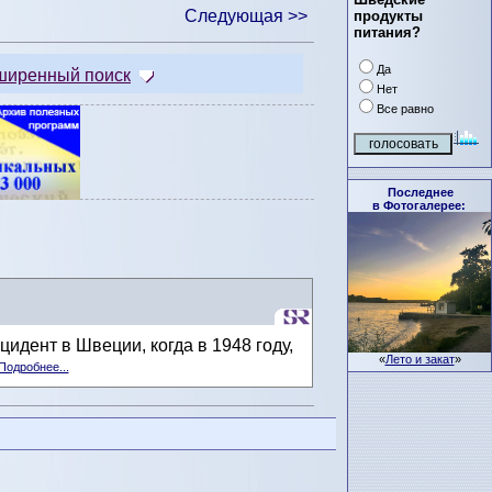
Следующая >>
продукты
питания?
Да
ширенный поиск
Нет
Все равно
Последнее
в Фотогалерее:
дент в Швеции, когда в 1948 году,
«
Лето и закат
»
Подробнее...