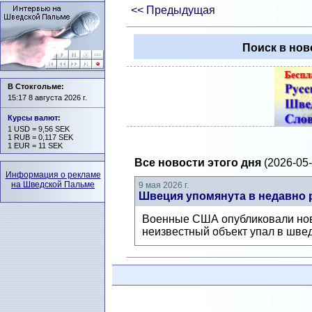
<< Предыдущая
Поиск в нов
В Стокгольме:
15:17 8 августа 2026 г.
Курсы валют
:
1 USD = 9,56 SEK
1 RUB = 0,117 SEK
1 EUR = 11 SEK
Все новости этого дня
(2026-05-
Информация о рекламе
на Шведской Пальме
9 мая 2026 г.
Швеция упомянута в недавно 
Военные США опубликовали новы
неизвестный объект упал в швед