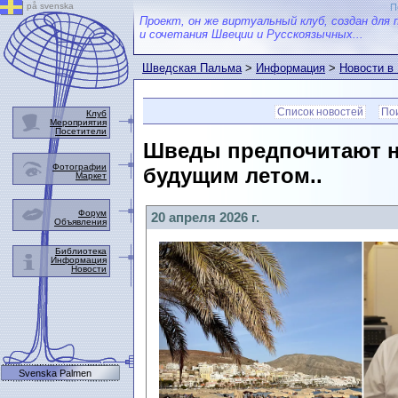
på svenska
П
Проект, он же виртуальный клуб, создан для 
и сочетания Швеции и Русскоязычных...
Шведская Пальма
>
Информация
>
Новости в
Список новостей
Пои
Клуб
Мероприятия
Посетители
Шведы предпочитают н
Фотографии
будущим летом..
Маркет
Форум
20 апреля 2026 г.
Объявления
Библиотека
Информация
Новости
Svenska Palmen