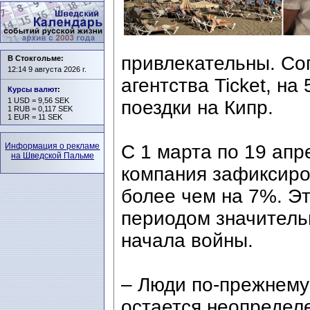
привлекательны. Со
В Стокгольме:
12:14 9 августа 2026 г.
агентства Ticket, 
Курсы валют
:
1 USD = 9,56 SEK
поездки на Кипр.
1 RUB = 0,117 SEK
1 EUR = 11 SEK
Информация о рекламе
С 1 марта по 19 апр
на Шведской Пальме
компания зафиксиро
более чем на 7%. Э
периодом значитель
начала войны.
– Люди по-прежнему 
остается неопределе