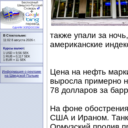
также упали за ночь
В Стокгольме:
11:02 8 августа 2026 г.
американские индек
Курсы валют
:
1 USD = 9,56 SEK
1 RUB = 0,117 SEK
1 EUR = 11 SEK
Цена на нефть марки
Информация о рекламе
на Шведской Пальме
выросла примерно н
78 долларов за барр
На фоне обострения
США и Ираном. Танк
Ормузский пролив п