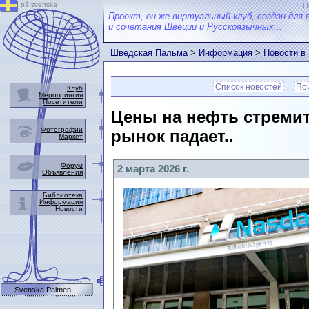
på svenska
П
Проект, он же виртуальный клуб, создан для 
и сочетания Швеции и Русскоязычных...
Шведская Пальма
>
Информация
>
Новости в
Список новостей
Пои
Клуб
Мероприятия
Посетители
Цены на нефть стремит
Фотографии
рынок падает..
Маркет
Форум
2 марта 2026 г.
Объявления
Библиотека
Информация
Новости
Svenska Palmen