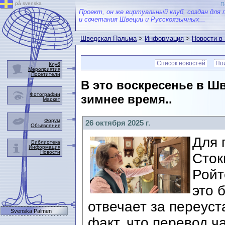
på svenska
П
Проект, он же виртуальный клуб, создан для 
и сочетания Швеции и Русскоязычных...
Шведская Пальма
>
Информация
>
Новости в
Список новостей
Пои
Клуб
Мероприятия
Посетители
В это воскресенье в Ш
Фотографии
зимнее время..
Маркет
Форум
26 октября 2025 г.
Объявления
Для 
Библиотека
Информация
Новости
Сток
Ройт
это 
отвечает за переуст
Svenska Palmen
факт, что перевод ч