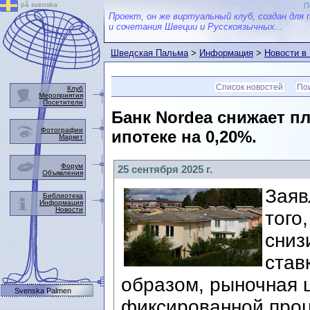
på svenska
П
Проект, он же виртуальный клуб, создан для 
и сочетания Швеции и Русскоязычных...
Шведская Пальма
>
Информация
>
Новости в
Список новостей
Пои
Клуб
Мероприятия
Посетители
Банк Nordea снижает п
Фотографии
ипотеке на 0,20%.
Маркет
Форум
25 сентября 2025 г.
Объявления
Заяв
Библиотека
Информация
Новости
того
сниз
став
образом, рыночная 
Svenska Palmen
фиксированной проц