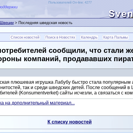
Пользователей On-line: 4277
поддержки
 Швеции
> Последняя шведская новость
Список новостей
Поиск в Новостях
Календрь
Карта Пальмы
потребителей сообщили, что стали ж
ороны компаний, продававших пират
ская плюшевая игрушка Лабубу быстро стала популярным а
нитостей, так и среди шведских детей. После сообщений в 
бителей (Konsumentverket) сайты исчезли, а связаться с к
а на дополнительный материал...
К списку новостей