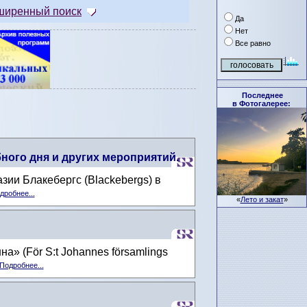
ширенный поиск
Да
Нет
Все равно
Последнее
в Фотогалерее:
ного дня и других мероприятий.
зии Блакебергс (Blackebergs) в
дробнее...
«
Лето и закат
»
» (För S:t Johannes församlings
Подробнее...