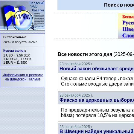
Поиск в нов
В Стокгольме:
20:42 8 августа 2026 г.
Курсы валют
:
Все новости этого дня
(2025-09-
1 USD = 9,56 SEK
1 RUB = 0,117 SEK
1 EUR = 11 SEK
23 сентября 2025 г.
Новый закон обязывает средни
Информация о рекламе
Однако каналы P4 теперь показыв
на Шведской Пальме
Стокгольме входные двери запир
23 сентября 2025 г.
Фиаско на церковных выборах
По предварительным результатам
bästa) потеряла 18,5% на церко
23 сентября 2025 г.
В Швеции найден уникальный 