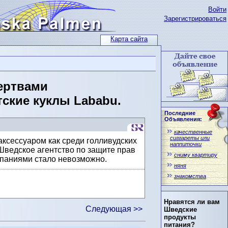
Войти
Зарегистрироваться
Карта сайта
ертвами
ские куклы Lababu.
Последние
Объявления:
качественные
сиггареты или
ксессуаром как среди голливудских
наппиточки
Шведское агентство по защите прав
сниму квартиру
омпаниями стало невозможно.
няня
знакомства
Нравятся ли вам
Следующая >>
Шведские
продукты
питания?