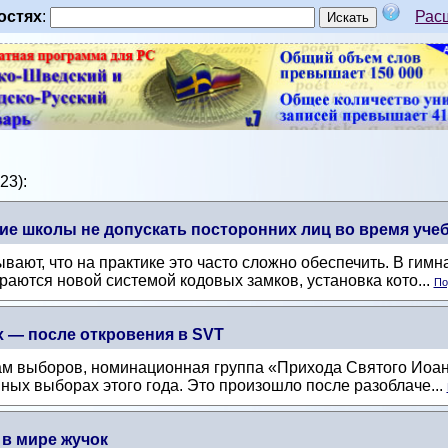
остях
:
Рас
23):
е школы не допускать посторонних лиц во время учеб
ают, что на практике это часто сложно обеспечить. В гимна
аются новой системой кодовых замков, установка кото...
По
 — после откровения в SVT
 выборов, номинационная группа «Прихода Святого Иоанна
вных выборах этого года. Это произошло после разоблаче...
в мире жучок