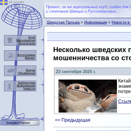
på svenska
Проект, он же виртуальный клуб, создан для 
и сочетания Швеции и Русскоязычных...
Шведская Пальма
>
Информация
>
Новости в
Клуб
Мероприятия
Посетители
Несколько шведских 
Фотографии
мошенничества со ст
Маркет
Форум
23 сентября 2025 г.
Объявления
Китай
Библиотека
знаме
Информация
Новости
потре
Ссылк
<< Предыдущая
Svenska Palmen