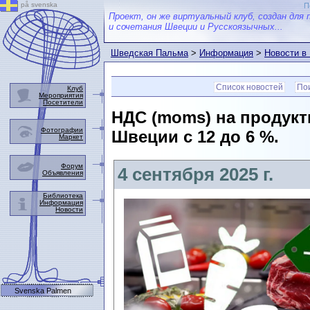
på svenska
П
Проект, он же виртуальный клуб, создан для 
и сочетания Швеции и Русскоязычных...
Шведская Пальма
>
Информация
>
Новости в
Список новостей
Пои
Клуб
Мероприятия
Посетители
НДС (moms) на продукт
Фотографии
Швеции с 12 до 6 %.
Маркет
Форум
4 сентября 2025 г.
Объявления
Библиотека
Информация
Новости
Svenska Palmen