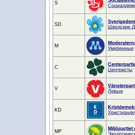
Socialdemo
S
Социалдем
Sverigedem
SD
Шведские 
Moderatern
M
Умеренные
Centerparti
C
Центристы
Vänsterpart
V
Левые
Kristdemok
KD
Христианде
Miljöpartiet
MP
Экологичес