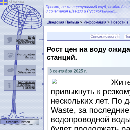
på svenska
П
Проект, он же виртуальный клуб, создан для 
и сочетания Швеции и Русскоязычных...
Шведская Пальма
>
Информация
>
Новости в
Список новостей
Пои
Клуб
Мероприятия
Посетители
Рост цен на воду ожид
Фотографии
станций.
Маркет
Форум
3 сентября 2025 г.
Объявления
Жите
Библиотека
Информация
Новости
привыкнуть к резком
нескольких лет. По 
Waste, за последние
водопроводной воды
Svenska Palmen
будет продолжать ра