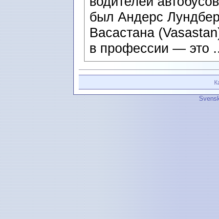
водителей автобусов
был Андерс Лундберг
Васастана (Vasastan
в профессии — это .
К
Svensk