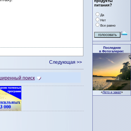
продукты
питания?
Да
Нет
Все равно
Последнее
в Фотогалерее:
Следующая >>
ширенный поиск
«
Лето и закат
»