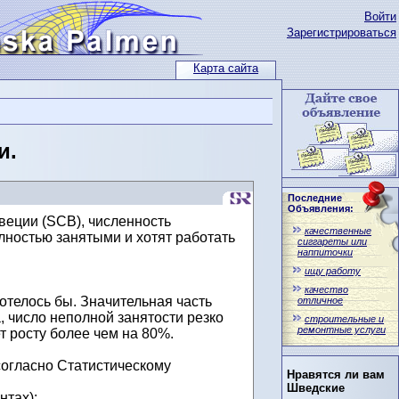
Войти
Зарегистрироваться
Карта сайта
и.
Последние
Объявления:
еции (SCB), численность
качественные
лностью занятыми и хотят работать
сиггареты или
наппиточки
ищу работу
качество
отелось бы. Значительная часть
отличное
, число неполной занятости резко
строительные и
ремонтные услуги
т росту более чем на 80%.
 согласно Статистическому
Нравятся ли вам
Шведские
нтах):