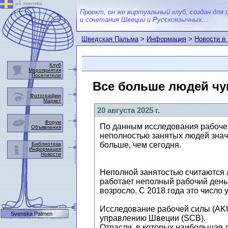
på svenska
Проект, он же виртуальный клуб, создан для 
и сочетания Швеции и Русскоязычных...
Шведская Пальма
>
Информация
>
Новости в
Клуб
Мероприятия
Посетители
Все больше людей чу
Фотографии
Маркет
20 августа 2025 г.
Форум
По данным исследования рабочей
Объявления
неполностью занятых людей значи
больше, чем сегодня.
Библиотека
Информация
Новости
Неполной занятостью считаются л
работает неполный рабочий день.
возросло. С 2018 года это число 
Исследование рабочей силы (AKU)
Svenska Palmen
управлению Швеции (SCB).
Отрасли, в которых наибольшая д