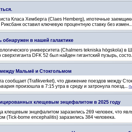
ться.
иста Класа Хемберга (Claes Hemberg), ипотечные заемщики
 Риксбанк оставил ключевую процентную ставку без измен..
 обнаружен в нашей галактике
логического университета (Chalmers tekniska högskola) в
 сверхгиганта DFK 52 был найден гигантский пузырь, состо.
 между Мальмё и Стокгольмом
 сообщает (Trafikverket), что движение поездов между Ст
вария произошла в 7:15 утра в среду и затронула поезд...
По
фицированных клещевым энцефалитом в 2025 году
да клещевым энцефалитом заразились 269 человек, что явл
(Tick-borne encephalitis) заразились 384 человека.