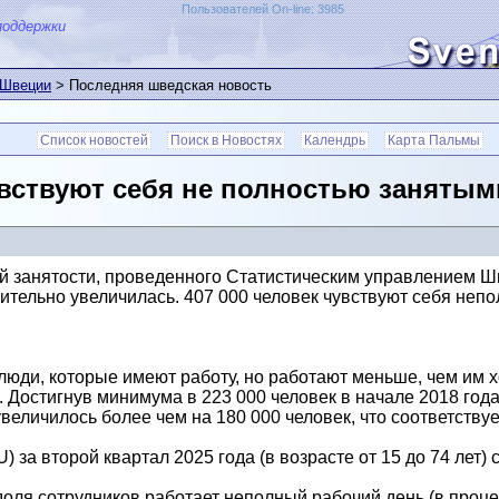
Пользователей On-line: 3985
поддержки
 Швеции
> Последняя шведская новость
Список новостей
Поиск в Новостях
Календрь
Карта Пальмы
вствуют себя не полностью занятым
 занятости, проведенного Статистическим управлением Шв
тельно увеличилась. 407 000 человек чувствуют себя непо
юди, которые имеют работу, но работают меньше, чем им х
 Достигнув минимума в 223 000 человек в начале 2018 года
увеличилось более чем на 180 000 человек, что соответствуе
 за второй квартал 2025 года (в возрасте от 15 до 74 лет)
оля сотрудников работает неполный рабочий день (в проце