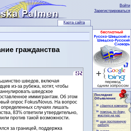
Войти
Зарегистрироваться
Карта сайта
ние гражданства
шинство шведов, включая
цев из-за рубежа, хотят, чтобы
 аннулировать шведское
Последние
оставленное иммигрантам. Об этом
Объявления:
овый опрос Fokus/Novus. На вопрос
сдается комната
 в определенных случаях лишать
помощь по дому,
ства, 83% ответили утвердительно,
мастер на час
пили против такой возможности.
ищу постоянную
работу
ился за границей, поддержка