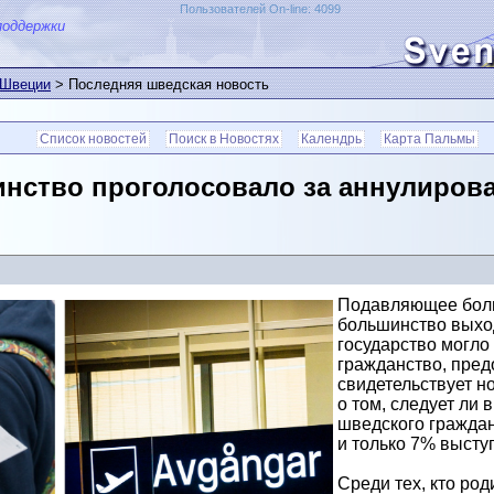
Пользователей On-line: 4099
поддержки
 Швеции
> Последняя шведская новость
Список новостей
Поиск в Новостях
Календрь
Карта Пальмы
ство проголосовало за аннулирова
Подавляющее боль
большинство выход
государство могло
гражданство, пред
свидетельствует н
о том, следует ли
шведского граждан
и только 7% высту
Среди тех, кто род