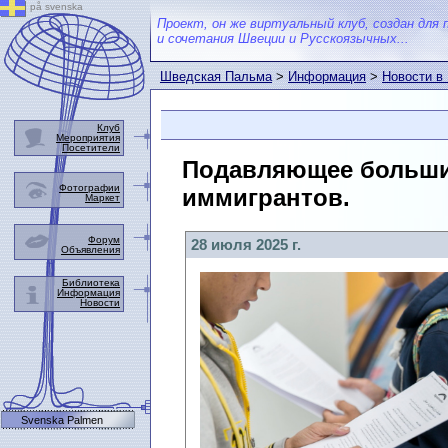
på svenska
Проект, он же виртуальный клуб, создан для 
и сочетания Швеции и Русскоязычных...
Шведская Пальма
>
Информация
>
Новости в
Клуб
Мероприятия
Посетители
Подавляющее большин
Фотографии
иммигрантов.
Маркет
Форум
28 июля 2025 г.
Объявления
Библиотека
Информация
Новости
Svenska Palmen