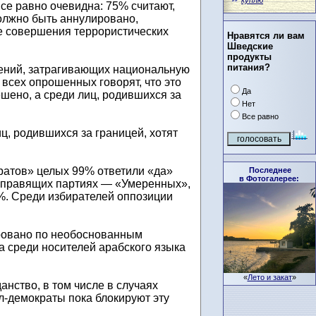
куплю
все равно очевидна: 75% считают,
олжно быть аннулировано,
е совершения террористических
Нравятся ли вам
Шведские
продукты
питания?
лений, затрагивающих национальную
 всех опрошенных говорят, что это
Да
шено, а среди лиц, родившихся за
Нет
Все равно
, родившихся за границей, хотят
ратов» целых 99% ответили «да»
Последнее
в Фотогалерее:
ёх правящих партиях — «Умеренных»,
%. Среди избирателей оппозиции
ировано по необоснованным
а среди носителей арабского языка
«
Лето и закат
»
нство, в том числе в случаях
л-демократы пока блокируют эту