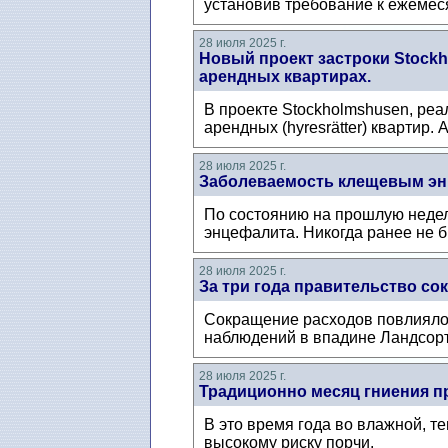
установив требование к ежемеся
28 июля 2025 г.
Новый проект застроки Stockh
арендных квартирах.
В проекте Stockholmshusen, ре
арендных (hyresrätter) квартир.
28 июля 2025 г.
Заболеваемость клещевым энц
По состоянию на прошлую неде
энцефалита. Никогда ранее не б
28 июля 2025 г.
За три года правительство с
Сокращение расходов повлияло 
наблюдений в впадине Ландсортс
28 июля 2025 г.
Традиционно месяц гниения пр
В это время года во влажной, т
высокому риску порчи.