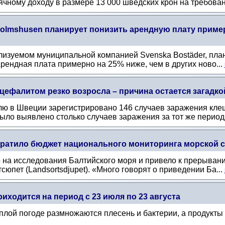
чному доходу в размере 13 000 шведских крон на требован
olmshusen планирует понизить арендную плату пример
ализуемом муниципальной компанией Svenska Bostäder, пла
 Арендная плата примерно на 25% ниже, чем в других ново...
ефалитом резко возросла – причина остается загадко
лю в Швеции зарегистрировано 146 случаев заражения кл
ыло выявлено столько случаев заражения за тот же период 
ократило бюджет национального мониторинга морской 
на исследования Балтийского моря и привело к прерывани
юпет (Landsortsdjupet). «Много говорят о приведении Ба...
иходится на период с 23 июля по 23 августа
еплой погоде размножаются плесень и бактерии, а продукт