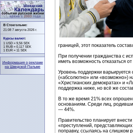
В Стокгольме:
21:08 7 августа 2026 г.
Курсы валют
:
1 USD = 9,56 SEK
границей, этот показатель состав
1 RUB = 0,117 SEK
1 EUR = 11 SEK
При получении гражданства с ис
иметь возможность отказаться от 
Информация о рекламе
на Шведской Пальме
Уровень поддержки варьируется 
(«абсолютно» или «возможно») н
«Христианских демократах» и «Л
поддержка ниже, но всё же соста
В то же время 21% всех опрошен
основаниям. Среди лиц, родивших
— 44%.
Правительство планирует внести 
«преступлений, представляющих у
поправку, ссылаясь на слишком 