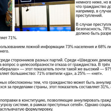
немного ниже, но 
что гражданство д
например, в случа
преступлений.
В случае преступ
безопасность, 78%
должно быть разре
ляет 71%.
пользованием ложной информации 73% населения и 68% лиц
него.
среди сторонников разных партий. Среди «Шведских демок
а вопрос о целесообразности отказа от гражданства. В тр
ибералах» — этот показатель почти такой же высокий — 97
вляет большинство: 71% ответили «да», а 25% — «нет».
ных обеспокоены тем, что гражданство может быть аннул
ся за пределами страны, этот показатель составляет 31%, 
поправки в конституцию, позволяющие аннулировать гражда
грозу системе, в рамках преступных сетей». Однако социа
расплывчатую формулировку.