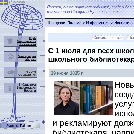
på svenska
П
Проект, он же виртуальный клуб, создан для 
и сочетания Швеции и Русскоязычных...
Шведская Пальма
>
Информация
>
Новости в
Список новостей
Пои
Клуб
Мероприятия
Посетители
С 1 июля для всех шко
Фотографии
школьного библиотекар
Маркет
Форум
29 июня 2025 г.
Объявления
Новы
Библиотека
Информация
Новости
созд
услу
испо
и рекламируют долж
Svenska Palmen
библиотекаря, напр