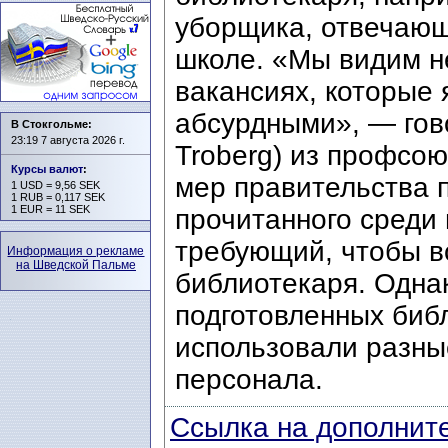
уборщика, отвечающ
школе. «Мы видим н
вакансиях, которые
абсурдными», — гов
В Стокгольме:
23:19 7 августа 2026 г.
Troberg) из профсо
Курсы валют
:
мер правительства 
1 USD = 9,56 SEK
1 RUB = 0,117 SEK
1 EUR = 11 SEK
прочитанного среди 
требующий, чтобы в
Информация о рекламе
на Шведской Пальме
библиотекаря. Одна
подготовленных биб
использовали разные
персонала.
Ссылка на дополните