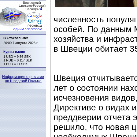
численность популяц
особей. По данным 
хозяйства и инфрас
В Стокгольме:
20:00 7 августа 2026 г.
в Швеции обитает 35
Курсы валют
:
1 USD = 9,56 SEK
1 RUB = 0,117 SEK
1 EUR = 11 SEK
Швеция отчитываетс
Информация о рекламе
на Шведской Пальме
лет о состоянии нах
исчезновения видов
Директиве о видах и
преддверии отчета э
решило, что новая ц
необходимых Швеции