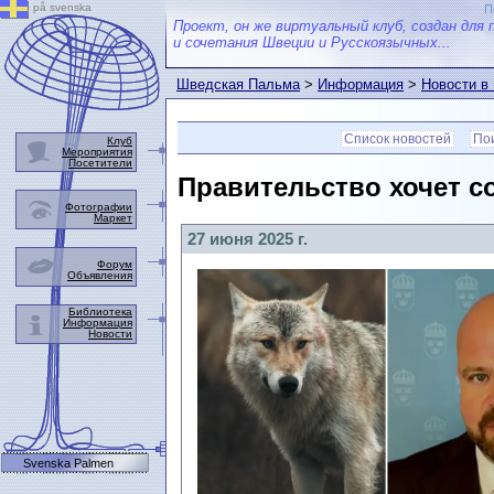
på svenska
П
Проект, он же виртуальный клуб, создан для 
и сочетания Швеции и Русскоязычных...
Шведская Пальма
>
Информация
>
Новости в
Список новостей
Пои
Клуб
Мероприятия
Посетители
Правительство хочет с
Фотографии
Маркет
27 июня 2025 г.
Форум
Объявления
Библиотека
Информация
Новости
Svenska Palmen