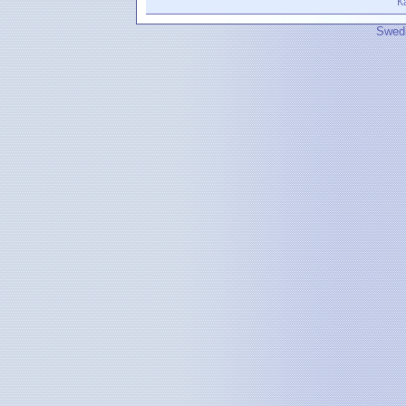
К
Swedi