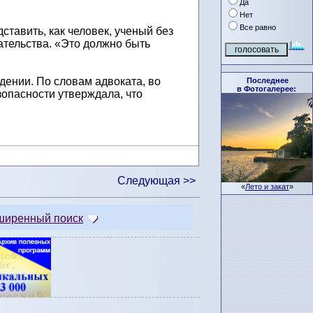
Да
Нет
Все равно
дставить, как человек, ученый без
ательства. «Это должно быть
дении. По словам адвоката, во
Последнее
в Фотогалерее:
опасности утверждала, что
Следующая >>
«
Лето и закат
»
ширенный поиск