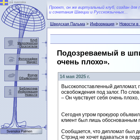
på svenska
Проект, он же виртуальный клуб, создан для 
и сочетания Швеции и Русскоязычных...
Шведская Пальма
>
Информация
>
Новости в
Клуб
Мероприятия
Посетители
Подозреваемый в шпи
Фотографии
очень плохо».
Маркет
Форум
14 мая 2025 г.
Объявления
Высокопоставленный дипломат, 
Библиотека
освобождения под залог. По слов
Информация
Новости
– Он чувствует себя очень плохо,
Сегодня утром прокурор объявил,
клиент был лишь обоснованным 
Сообщается, что дипломат был д
Svenska Palmen
Стрэнд не хочет вдаваться в под