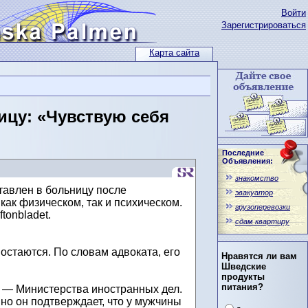
Войти
Зарегистрироваться
Карта сайта
цу: «Чувствую себя
Последние
Объявления:
знакомство
авлен в больницу после
эвакуатор
как физическом, так и психическом.
грузоперевозки
tonbladet.
сдам квартиру
остаются. По словам адвоката, его
Нравятся ли вам
Шведские
продукты
питания?
я — Министерства иностранных дел.
 но он подтверждает, что у мужчины