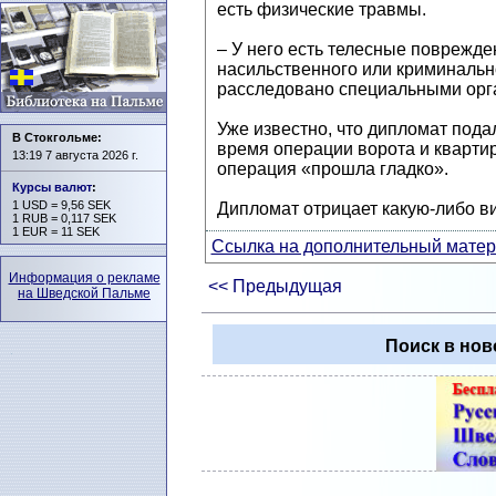
есть физические травмы.
– У него есть телесные повреждени
насильственного или криминальн
расследовано специальными орга
Уже известно, что дипломат под
В Стокгольме:
время операции ворота и квартир
13:19 7 августа 2026 г.
операция «прошла гладко».
Курсы валют
:
1 USD = 9,56 SEK
Дипломат отрицает какую-либо в
1 RUB = 0,117 SEK
1 EUR = 11 SEK
Ссылка на дополнительный матери
Информация о рекламе
<< Предыдущая
на Шведской Пальме
Поиск в нов