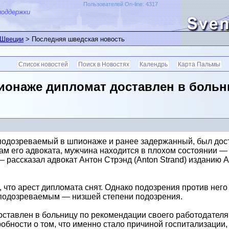
Пользователей On-line: 4317
поддержки
 Швеции
> Последняя шведская новость
Список новостей
Поиск в Новостях
Календрь
Карта Пальмы
онаже дипломат доставлен в больни
подозреваемый в шпионаже и ранее задержанный, был дост
ам его адвоката, мужчина находится в плохом состоянии — 
 – рассказал адвокат Антон Стрэнд (Anton Strand) изданию Af
 что арест дипломата снят. Однако подозрения против него 
подозреваемым — низшей степени подозрения.
оставлен в больницу по рекомендации своего работодател
робности о том, что именно стало причиной госпитализации,