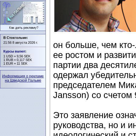
В Стокгольме:
он больше, чем кто-
21:56 8 августа 2026 г.
Курсы валют
:
ее ростом и развит
1 USD = 9,56 SEK
1 RUB = 0,117 SEK
партии два десятил
1 EUR = 11 SEK
одержал убедитель
Информация о рекламе
на Шведской Пальме
председателем Мик
Jansson) со счетом 
Это заявление озна
руководства, но и
идеологический и ст