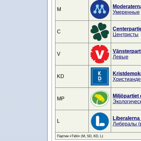
Moderatern
M
Умеренные
Centerparti
C
Центристы
Vänsterpart
V
Левые
Kristdemok
KD
Христианде
Miljöpartiet
MP
Экологичес
Liberalerna
L
Либералы (
Партии «Tidö» (M, SD, KD, L)