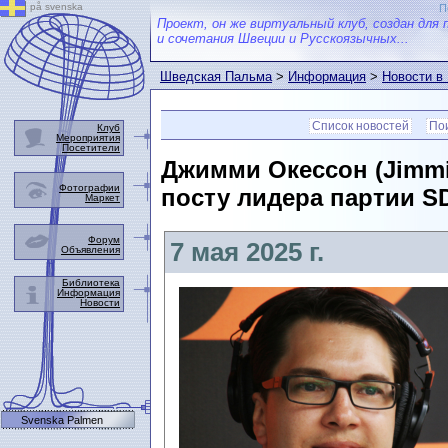
på svenska
П
Проект, он же виртуальный клуб, создан для 
и сочетания Швеции и Русскоязычных...
Шведская Пальма
>
Информация
>
Новости в
Список новостей
Пои
Клуб
Мероприятия
Посетители
Джимми Окессон (Jimmie
Фотографии
посту лидера партии S
Маркет
Форум
7 мая 2025 г.
Объявления
Библиотека
Информация
Новости
Svenska Palmen