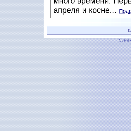
много времени. Перв
апреля и косне...
Подр
К
Svensk