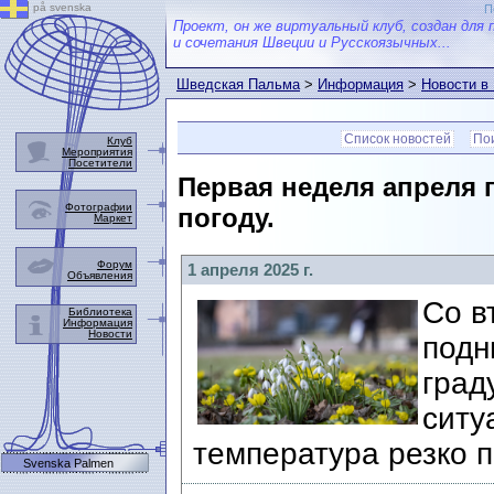
på svenska
П
Проект, он же виртуальный клуб, создан для 
и сочетания Швеции и Русскоязычных...
Шведская Пальма
>
Информация
>
Новости в
Список новостей
Пои
Клуб
Мероприятия
Посетители
Первая неделя апреля
Фотографии
погоду.
Маркет
Форум
1 апреля 2025 г.
Объявления
Со в
Библиотека
Информация
Новости
подн
град
ситу
температура резко 
Svenska Palmen