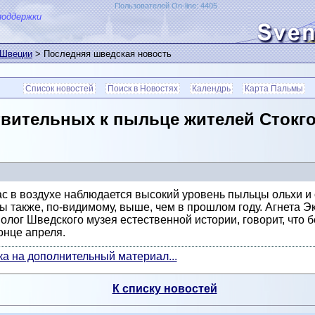
Пользователей On-line: 4405
поддержки
 Швеции
> Последняя шведская новость
Список новостей
Поиск в Новостях
Календрь
Карта Пальмы
твительных к пыльце жителей Стокго
с в воздухе наблюдается высокий уровень пыльцы ольхи и
ы также, по-видимому, выше, чем в прошлом году. Агнета Э
олог Шведского музея естественной истории, говорит, что бе
конце апреля.
а на дополнительный материал...
К списку новостей