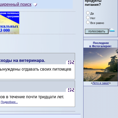
продукты
ширенный поиск
питания?
Да
Нет
Все равно
Последнее
в Фотогалерее:
сходы на ветеринара.
 вынуждены отдавать своих питомцев
«
Лето и закат
»
в в течение почти тридцати лет.
.
Подробнее...