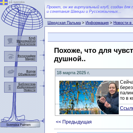
på svenska
Проект, он же виртуальный клуб, создан для 
и сочетания Швеции и Русскоязычных...
Шведская Пальма
>
Информация
>
Новости в
Клуб
Мероприятия
Посетители
Похоже, что для чувс
Фотографии
душной..
Маркет
Форум
18 марта 2025 г.
Объявления
Сейча
Библиотека
берез
Информация
Новости
палин
то в 
Ссылк
<< Предыдущая
Svenska Palmen