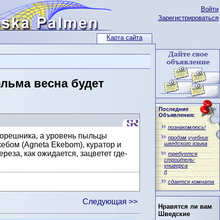
Войти
Зарегистрироваться
Карта сайта
льма весна будет
Последние
Объявления:
познакомлюсь!
 орешника, а уровень пыльцы
продам учебник
шведского языка
кебом (Agneta Ekebom), куратор и
реза, как ожидается, зацветет где-
требуется
строитель-
универса
л
сдается комната
Следующая >>
Нравятся ли вам
Шведские