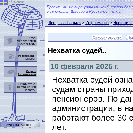
på svenska
П
Проект, он же виртуальный клуб, создан для 
и сочетания Швеции и Русскоязычных...
Шведская Пальма
>
Информация
>
Новости в
Список новостей
Пои
Клуб
Мероприятия
Посетители
Нехватка судей..
Фотографии
Маркет
10 февраля 2025 г.
Форум
Объявления
Нехватка судей озна
Библиотека
судам страны прихо
Информация
Новости
пенсионеров. По да
администрации, в н
работают более 30 с
лет.
Svenska Palmen