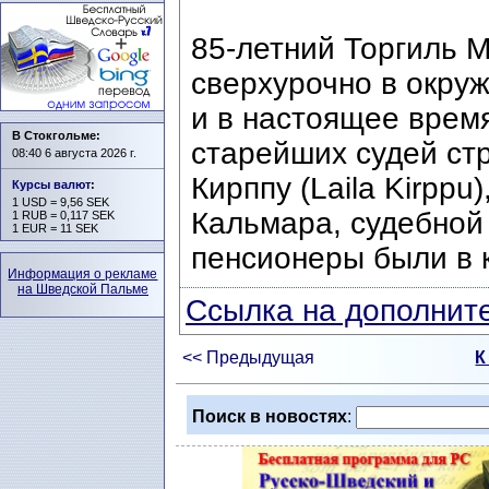
85-летний Торгиль Ме
сверхурочно в окруж
и в настоящее время
В Стокгольме:
старейших судей ст
08:40 6 августа 2026 г.
Кирппу (Laila Kirppu
Курсы валют
:
1 USD = 9,56 SEK
Кальмара, судебной
1 RUB = 0,117 SEK
1 EUR = 11 SEK
пенсионеры были в к
Информация о рекламе
на Шведской Пальме
Ссылка на дополните
<< Предыдущая
К
Поиск в новостях
: