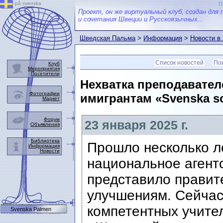
på svenska
П
Проект, он же виртуальный клуб, создан для 
и сочетания Швеции и Русскоязычных...
Шведская Пальма
>
Информация
>
Новости в
Список новостей
Пои
Клуб
Мероприятия
Посетители
Нехватка преподавател
Фотографии
имигрантам «Svenska s
Маркет
Форум
23 января 2025 г.
Объявления
Библиотека
Прошло несколько ле
Информация
Новости
национальное агентс
представило правит
улучшениям. Сейчас
компетентных учите
Svenska Palmen