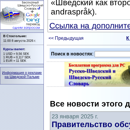
«Шведский как втор
andraspråk).
Ссылка на дополните
В Стокгольме:
<< Предыдущая
К
11:00 8 августа 2026 г.
Курсы валют
:
Поиск в новостях
:
1 USD = 9,56 SEK
1 RUB = 0,117 SEK
1 EUR = 11 SEK
Информация о рекламе
на Шведской Пальме
Все новости этого 
23 января 2025 г.
Правительство обс