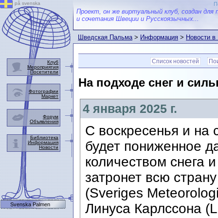
på svenska
П
Проект, он же виртуальный клуб, создан для 
и сочетания Швеции и Русскоязычных...
Шведская Пальма
>
Информация
>
Новости в
Список новостей
Пои
Клуб
Мероприятия
Посетители
На подходе снег и силь
Фотографии
Маркет
4 января 2025 г.
Форум
Объявления
С воскресенья и на
Библиотека
будет пониженное д
Информация
Новости
количеством снега и
затронет всю стран
(Sveriges Meteorologi
Линуса Карлссона (L
Svenska Palmen