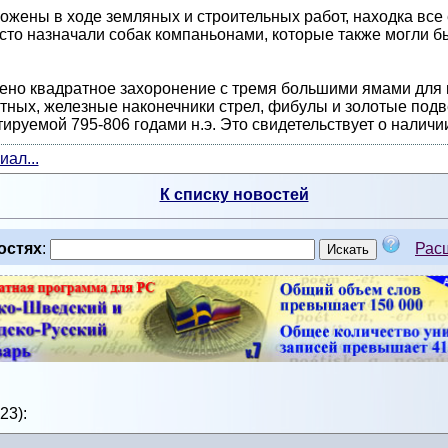
ожены в ходе земляных и строительных работ, находка все
асто назначали собак компаньонами, которые также могли 
дено квадратное захоронение с тремя большими ямами для 
отных, железные наконечники стрел, фибулы и золотые подв
ируемой 795-806 годами н.э. Это свидетельствует о наличии
ал...
К списку новостей
остях
:
Рас
23):