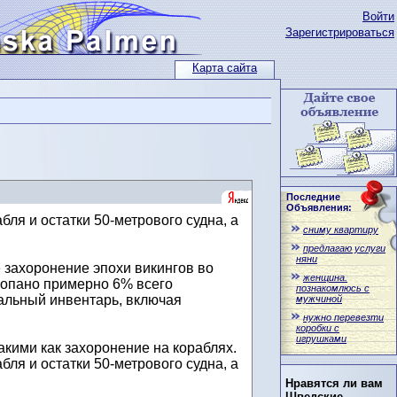
Войти
Зарегистрироваться
Карта сайта
Последние
Объявления:
ля и остатки 50-метрового судна, а
сниму квартиру
предлагаю услуги
няни
 захоронение эпохи викингов во
женщина.
копано примерно 6% всего
познакомлюсь с
бальный инвентарь, включая
мужчиной
нужно перевезти
коробки с
игрушками
кими как захоронение на кораблях.
ля и остатки 50-метрового судна, а
Нравятся ли вам
Шведские