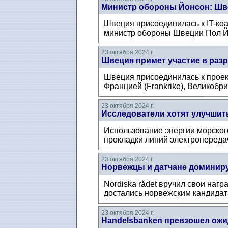
Министр обороны Йонсон: Шве
Швеция присоединилась к IT-коа
министр обороны Швеции Пол Й
23 октября 2024 г.
Швеция примет участие в разр
Швеция присоединилась к проек
Францией (Frankrike), Великобрит
23 октября 2024 г.
Исследователи хотят улучшит
Использование энергии морског
прокладки линий электропередач
23 октября 2024 г.
Норвежцы и датчане доминирую
Nordiska rådet вручил свои наг
достались норвежским кандидата
23 октября 2024 г.
Handelsbanken превзошел ожи