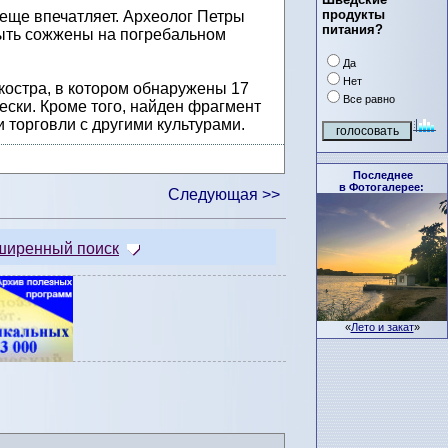
продукты
 еще впечатляет. Археолог Петры
питания?
быть сожжены на погребальном
Да
Нет
костра, в котором обнаружены 17
Все равно
ески. Кроме того, найден фрагмент
 торговли с другими культурами.
Последнее
в Фотогалерее:
Следующая >>
ширенный поиск
«
Лето и закат
»