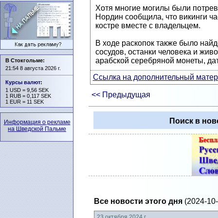
Хотя многие могилы были потрев
Нордин сообщила, что викинги ч
костре вместе с владельцем.
В ходе раскопок также было най
сосудов, останки человека и жив
арабской серебряной монеты, дат
В Стокгольме:
21:54 8 августа 2026 г.
Ссылка на дополнительный матери
Курсы валют
:
1 USD = 9,56 SEK
<< Предыдущая
1 RUB = 0,117 SEK
1 EUR = 11 SEK
Поиск в нов
Информация о рекламе
на Шведской Пальме
Все новости этого дня
(2024-10-
23 октября 2024 г.