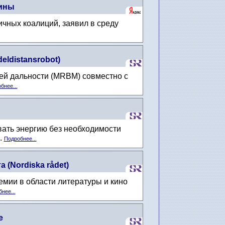
аины
ичных коалиций, заявил в среду
ldistansrobot)
ей дальности (MRBM) совместно с
бнее...
вать энергию без необходимости
.
Подробнее...
(Nordiska rådet)
емии в области литературы и кино
нее...
е