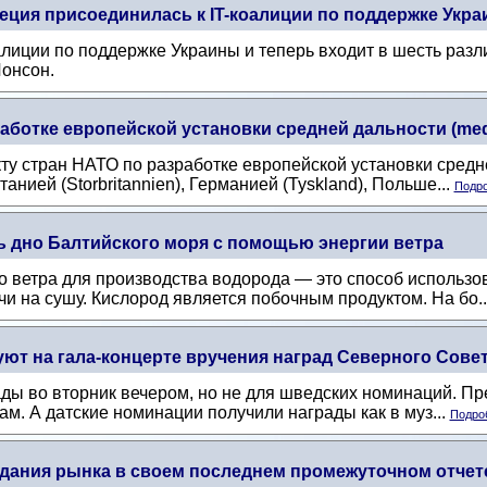
ция присоединилась к IT-коалиции по поддержке Укр
лиции по поддержке Украины и теперь входит в шесть разл
онсон.
аботке европейской установки средней дальности (mede
ту стран НАТО по разработке европейской установки средн
анией (Storbritannien), Германией (Tyskland), Польше...
Подро
ь дно Балтийского моря с помощью энергии ветра
о ветра для производства водорода — это способ использо
и на сушу. Кислород является побочным продуктом. На бо..
т на гала-концерте вручения наград Северного Совета 
рады во вторник вечером, но не для шведских номинаций. Пр
м. А датские номинации получили награды как в муз...
Подроб
дания рынка в своем последнем промежуточном отчет