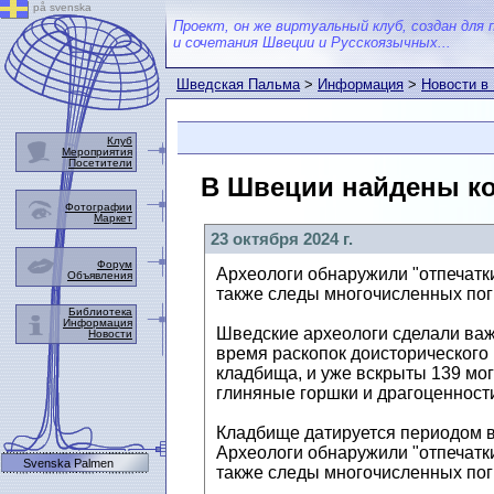
på svenska
Проект, он же виртуальный клуб, создан для 
и сочетания Швеции и Русскоязычных...
Шведская Пальма
>
Информация
>
Новости в
Клуб
Мероприятия
Посетители
В Швеции найдены ко
Фотографии
Маркет
23 октября 2024 г.
Форум
Археологи обнаружили "отпечатки
Объявления
также следы многочисленных пог
Библиотека
Информация
Шведские археологи сделали важн
Новости
время раскопок доисторического
кладбища, и уже вскрыты 139 мо
глиняные горшки и драгоценност
Кладбище датируется периодом ви
Археологи обнаружили "отпечатки
Svenska Palmen
также следы многочисленных пог