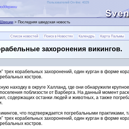
Пользователей On-line: 4029
поддержки
 Швеции
> Последняя шведская новость
Список новостей
Поиск в Новостях
Календрь
Карта Пальмы
рабельные захоронения викингов.
" трех корабельных захоронений, один курган в форме кораб
ребальных костров.
ую находку в округе Халланд, где они обнаружили крупное
 поселения поблизости от Варберга. На данный момент рас
гил, содержащих останки людей и животных, а также погре
и.
кингов, что подтверждается погребальными практиками, та
" трех корабельных захоронений, один курган в форме кораб
ребальных костров.