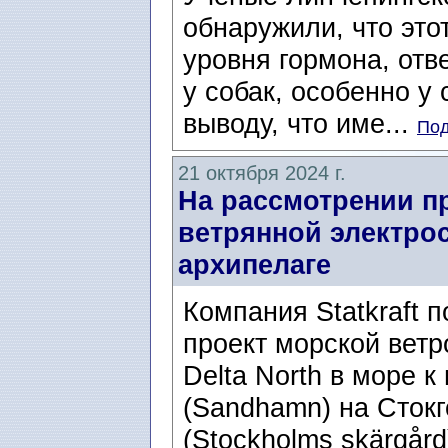
обнаружили, что это
уровня гормона, отв
у собак, особенно у
выводу, что име...
Под
21 октября 2024 г.
На рассмотрении п
ветрянной электро
архипелаге
Компания Statkraft 
проект морской ветр
Delta North в море к
(Sandhamn) на Сток
(Stockholms skärgård)