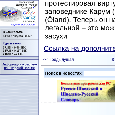
протестировал вирт
заповеднике Карум 
(Öland). Теперь он н
легальной – это мож
В Стокгольме:
засухи
14:43 7 августа 2026 г.
Курсы валют
:
Ссылка на дополните
1 USD = 9,56 SEK
1 RUB = 0,117 SEK
1 EUR = 11 SEK
<< Предыдущая
К
Информация о рекламе
на Шведской Пальме
Поиск в новостях
: