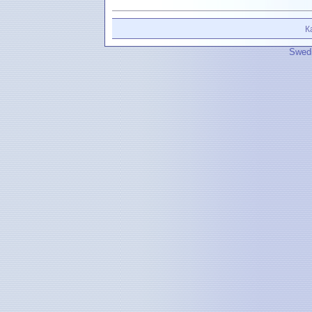
К
Swedi