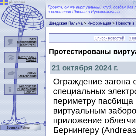
på svenska
П
Проект, он же виртуальный клуб, создан для 
и сочетания Швеции и Русскоязычных...
Шведская Пальма
>
Информация
>
Новости в
Список новостей
Пои
Клуб
Мероприятия
Посетители
Протестированы вирту
Фотографии
Маркет
21 октября 2024 г.
Форум
Объявления
Ограждение загона 
Библиотека
специальных электр
Информация
Новости
периметру пасбища 
виртуальным заборо
приложение облегч
Бернингеру (Andreas
Svenska Palmen