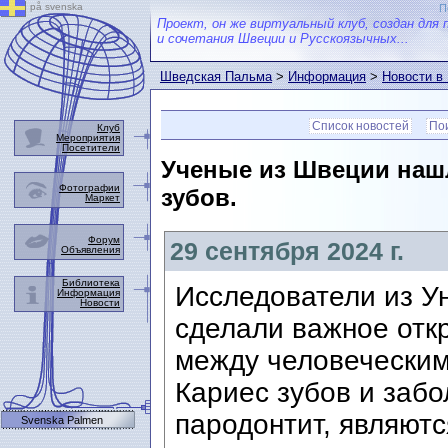
på svenska
П
Проект, он же виртуальный клуб, создан для 
и сочетания Швеции и Русскоязычных...
Шведская Пальма
>
Информация
>
Новости в
Список новостей
Пои
Клуб
Мероприятия
Посетители
Ученые из Швеции наш
Фотографии
зубов.
Маркет
Форум
29 сентября 2024 г.
Объявления
Библиотека
Исследователи из У
Информация
Новости
сделали важное отк
между человеческим
Кариес зубов и забо
пародонтит, являют
Svenska Palmen