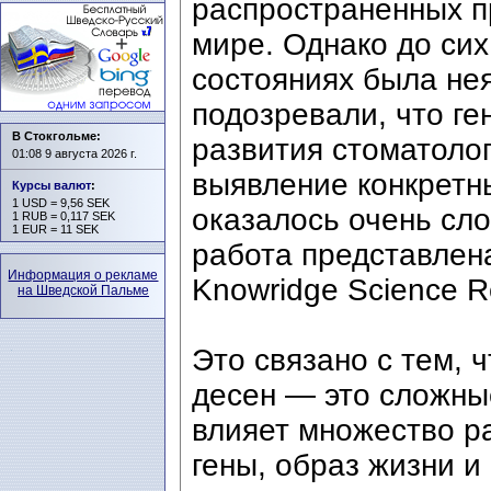
распространенных п
мире. Однако до сих
состояниях была нея
подозревали, что ге
В Стокгольме:
развития стоматоло
01:08 9 августа 2026 г.
выявление конкретн
Курсы валют
:
1 USD = 9,56 SEK
оказалось очень сл
1 RUB = 0,117 SEK
1 EUR = 11 SEK
работа представлен
Информация о рекламе
Knowridge Science R
на Шведской Пальме
Это связано с тем, 
десен — это сложны
влияет множество р
гены, образ жизни 