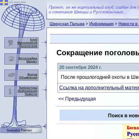
på svenska
Проект, он же виртуальный клуб, создан для 
и сочетания Швеции и Русскоязычных...
Шведская Пальма
>
Информация
>
Новости в
Клуб
Мероприятия
Посетители
Сокращение поголовь
Фотографии
Маркет
20 сентября 2024 г.
Форум
После прошлогодней охоты в Шве
Объявления
Ссылка на дополнительный матери
Библиотека
Информация
Новости
<< Предыдущая
Поиск в нов
Svenska Palmen