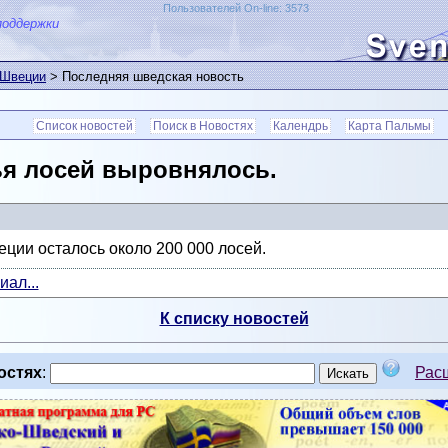
Пользователей On-line: 3573
поддержки
 Швеции
> Последняя шведская новость
Список новостей
Поиск в Новостях
Календрь
Карта Пальмы
я лосей выровнялось.
ции осталось около 200 000 лосей.
ал...
К списку новостей
остях
:
Рас