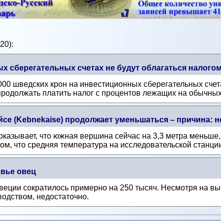
20):
х сберегательных счетах не будут облагаться налого
000 шведских крон на инвестиционных сберегательных счетах
родолжать платить налог с процентов лежащих на обычных 
се (Kebnekaise) продолжает уменьшаться – причина: 
азывает, что южная вершина сейчас на 3,3 метра меньше, 
том, что средняя температура на исследовательской станции
вье овец
веции сократилось примерно на 250 тысяч. Несмотря на выс
одством, недостаточно.