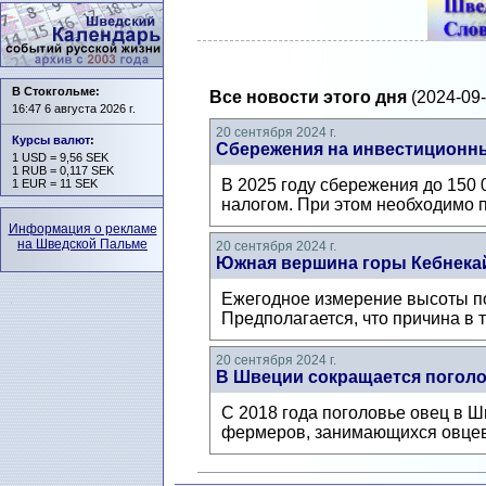
В Стокгольме:
Все новости этого дня
(2024-09-
16:47 6 августа 2026 г.
20 сентября 2024 г.
Курсы валют
:
Сбережения на инвестиционны
1 USD = 9,56 SEK
1 RUB = 0,117 SEK
В 2025 году сбережения до 150 
1 EUR = 11 SEK
налогом. При этом необходимо п
Информация о рекламе
на Шведской Пальме
20 сентября 2024 г.
Южная вершина горы Кебнекай
Ежегодное измерение высоты пок
Предполагается, что причина в 
20 сентября 2024 г.
В Швеции сокращается поголо
С 2018 года поголовье овец в Ш
фермеров, занимающихся овцев