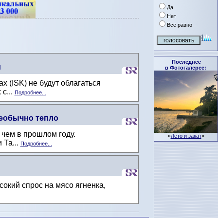
Да
Нет
Все равно
Последнее
м
в Фотогалерее:
 (ISK) не будут облагаться
с...
Подробнее...
необычно тепло
чем в прошлом году.
«
Лето и закат
»
 Та...
Подробнее...
окий спрос на мясо ягненка,