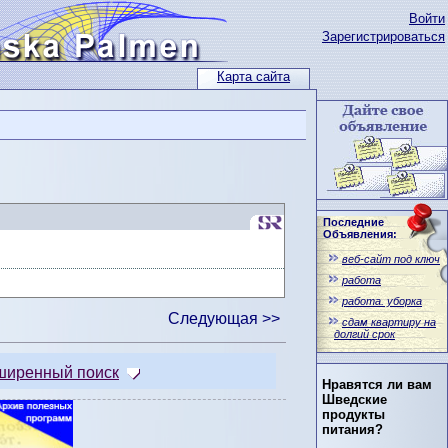
Войти
Зарегистрироваться
Карта сайта
Последние
Объявления:
веб-сайт под ключ
работа
работа. уборка
Следующая >>
сдам квартиру на
долгий срок
ширенный поиск
Нравятся ли вам
Шведские
продукты
питания?