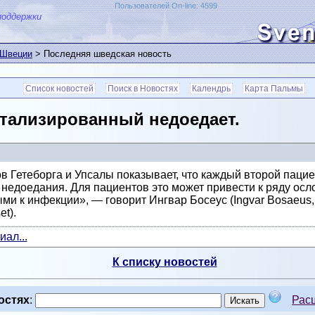
Пользователей On-line: 4599
поддержки
 Швеции
> Последняя шведская новость
Список новостей
Поиск в Новостях
Календрь
Карта Пальмы
тализированный недоедает.
 Гетеборга и Упсалы показывает, что каждый второй пацие
т недоедания. Для пациентов это может привести к ряду ос
и к инфекции», — говорит Ингвар Босеус (Ingvar Bosaeus, 
t).
ал...
К списку новостей
остях
:
Рас