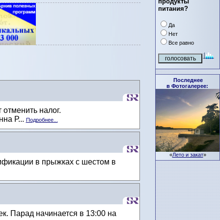
продукты
питания?
Да
Нет
Все равно
Последнее
в Фотогалерее:
 отменить налог.
на Р...
Подробнее...
«
Лето и закат
»
лификации в прыжках с шестом в
ек. Парад начинается в 13:00 на