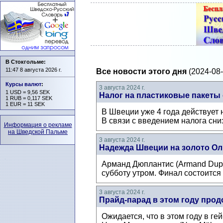
В Стокгольме:
11:47 8 августа 2026 г.
Все новости этого дня
(2024-08-
Курсы валют
:
3 августа 2024 г.
1 USD = 9,56 SEK
Налог на пластиковые пакеты 
1 RUB = 0,117 SEK
1 EUR = 11 SEK
В Швеции уже 4 года действует 
В связи с введением налога сни
Информация о рекламе
на Шведской Пальме
3 августа 2024 г.
Надежда Швеции на золото Ол
Арманд Дюплантис (Armand Dupla
субботу утром. Финал состоится 
3 августа 2024 г.
Прайд-парад в этом году прод
Ожидается, что в этом году в ге