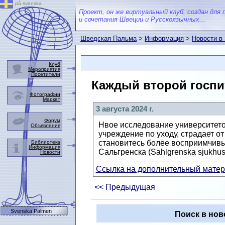
på svenska
Проект, он же виртуальный клуб, создан для 
и сочетания Швеции и Русскоязычных...
Шведская Пальма
>
Информация
>
Новости в
Клуб
Мероприятия
Посетители
Каждый второй госпи
Фотографии
Маркет
3 августа 2024 г.
Форум
Нвое исследование университетов
Объявления
учреждение по уходу, страдает о
становитесь более восприимчивым
Библиотека
Информация
Сальгренска (Sahlgrenska sjukhuse
Новости
Ссылка на дополнительный матери
<< Предыдущая
Svenska Palmen
Поиск в нов