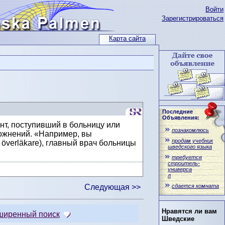
Войти
Зарегистрироваться
Карта сайта
Последние
Объявления:
нт, поступивший в больницу или
познакомлюсь
ложнений. «Например, вы
продам учебник
överläkare), главный врач больницы
шведского языка
требуется
строитель-
универса
л
сдается комната
Следующая >>
Нравятся ли вам
ширенный поиск
Шведские