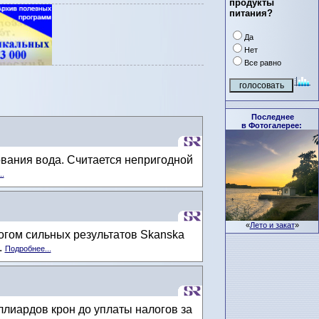
продукты
питания?
Да
Нет
Все равно
Последнее
в Фотогалерее:
ования вода. Считается непригодной
..
«
Лето и закат
»
гом сильных результатов Skanska
.
Подробнее...
ллиардов крон до уплаты налогов за