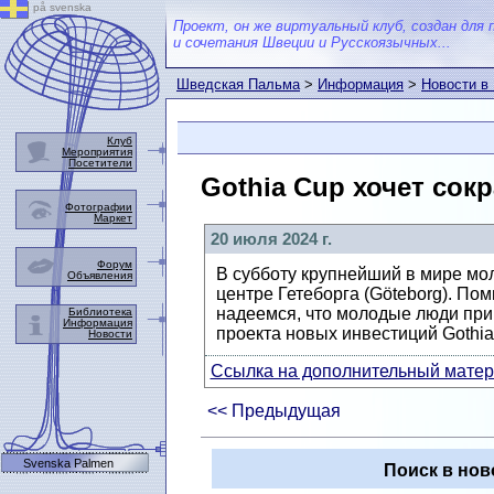
på svenska
Проект, он же виртуальный клуб, создан для 
и сочетания Швеции и Русскоязычных...
Шведская Пальма
>
Информация
>
Новости в
Клуб
Мероприятия
Посетители
Gothia Cup хочет сок
Фотографии
Маркет
20 июля 2024 г.
Форум
В субботу крупнейший в мире мо
Объявления
центре Гетеборга (Göteborg). По
надеемся, что молодые люди прин
Библиотека
Информация
проекта новых инвестиций Gothia
Новости
Ссылка на дополнительный матери
<< Предыдущая
Svenska Palmen
Поиск в нов