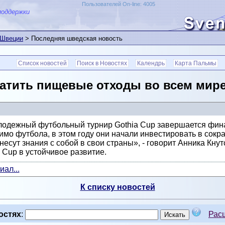
Пользователей On-line: 4005
поддержки
 Швеции
> Последняя шведская новость
Список новостей
Поиск в Новостях
Календрь
Карта Пальмы
ратить пищевые отходы во всем мире
лодежный футбольный турнир Gothia Cup завершается фина
мимо футбола, в этом году они начали инвестировать в со
есут знания с собой в свои страны», - говорит Анника Кнут
 Cup в устойчивое развитие.
ал...
К списку новостей
остях
:
Рас