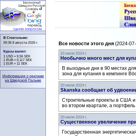
В Стокгольме:
09:36 8 августа 2026 г.
Все новости этого дня
(2024-07-
Курсы валют
:
20 июля 2024 г.
1 USD = 9,56 SEK
Необычно много мест для куп
1 RUB = 0,117 SEK
1 EUR = 11 SEK
В выходные дни в 90 местах для
зона для купания в кемпинге Böd
Информация о рекламе
на Шведской Пальме
20 июля 2024 г.
Skanska сообщает об удвоении
Строительные проекты в США и 
во втором квартале, а портфель
20 июля 2024 г.
Существенное увеличение приб
Государственная энергетическая