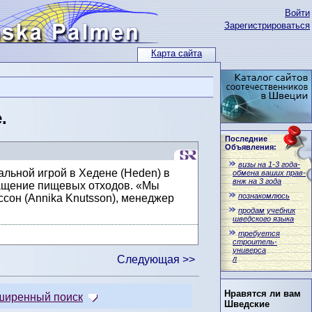
Войти
Зарегистрироваться
Карта сайта
.
Последние
Объявления:
визы на 1-3 года-
льной игрой в Хедене (Heden) в
обмена ваших прав-
внж на 3 года
кращение пищевых отходов. «Мы
познакомлюсь
ссон (Annika Knutsson), менеджер
продам учебник
шведского языка
требуется
строитель-
универса
Следующая >>
л
Нравятся ли вам
ширенный поиск
Шведские