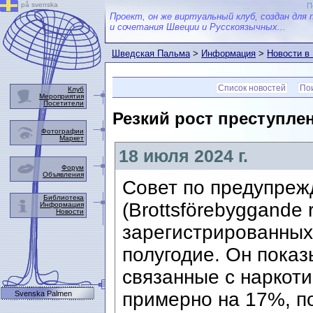
på svenska
П
Проект, он же виртуальный клуб, создан для 
и сочетания Швеции и Русскоязычных...
Шведская Пальма
>
Информация
>
Новости в
Список новостей
Пои
Клуб
Мероприятия
Посетители
Резкий рост преступле
Фотографии
Маркет
18 июля 2024 г.
Форум
Объявления
Совет по предупреж
Библиотека
(Brottsförebyggande 
Информация
Новости
зарегистрированных
полугодие. Он показ
связанные с наркоти
примерно на 17%, п
Svenska Palmen