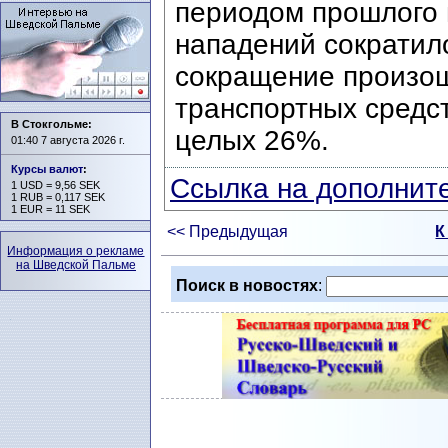
периодом прошлого г
нападений сократил
сокращение произош
транспортных средст
В Стокгольме:
целых 26%.
01:40 7 августа 2026 г.
Курсы валют
:
Ссылка на дополните
1 USD = 9,56 SEK
1 RUB = 0,117 SEK
1 EUR = 11 SEK
<< Предыдущая
К
Информация о рекламе
на Шведской Пальме
Поиск в новостях
: