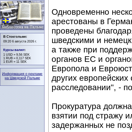
Одновременно неско
арестованы в Герма
проведены благодар
В Стокгольме:
шведскими и немецк
09:20 6 августа 2026 г.
а также при поддер
Курсы валют
:
1 USD = 9,56 SEK
органов ЕС и органо
1 RUB = 0,117 SEK
1 EUR = 11 SEK
Европола и Евроюста
Информация о рекламе
других европейских
на Шведской Пальме
расследовании", - п
Прокуратура должна
взятии под стражу 
задержанных не поз