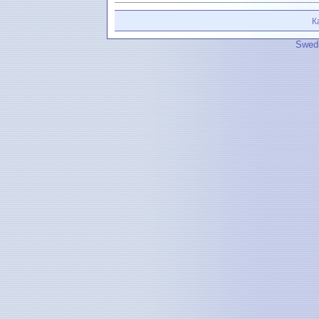
К
Swedi