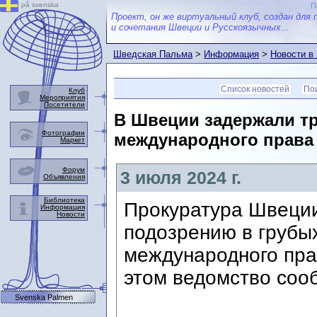
på svenska
П
Проект, он же виртуальный клуб, создан для 
и сочетания Швеции и Русскоязычных...
Шведская Пальма
>
Информация
>
Новости в
Список новостей
Пои
Клуб
Мероприятия
Посетители
В Швеции задержали т
Фотографии
международного права 
Маркет
Форум
3 июля 2024 г.
Объявления
Библиотека
Прокуратура Швеции
Информация
Новости
подозрению в грубы
международного прав
этом ведомство сооб
Svenska Palmen