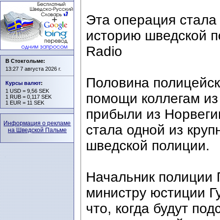
Эта операция стала
историю шведской п
Radio
В Стокгольме:
13:27 7 августа 2026 г.
Половина полицейск
Курсы валют
:
1 USD = 9,56 SEK
помощи коллегам из 
1 RUB = 0,117 SEK
1 EUR = 11 SEK
прибыли из Норвеги
Информация о рекламе
стала одной из кру
на Шведской Пальме
шведской полиции.
Начальник полиции 
министру юстиции Г
что, когда будут по