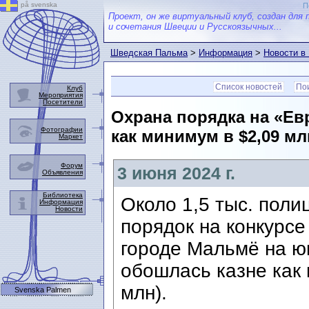
på svenska
П
Проект, он же виртуальный клуб, создан для 
и сочетания Швеции и Русскоязычных...
Шведская Пальма
>
Информация
>
Новости в
Список новостей
Пои
Клуб
Мероприятия
Посетители
Охрана порядка на «Е
Фотографии
как минимум в $2,09 мл
Маркет
Форум
3 июня 2024 г.
Объявления
Библиотека
Около 1,5 тыс. пол
Информация
Новости
порядок на конкурсе
городе Мальмё на ю
обошлась казне как 
млн).
Svenska Palmen