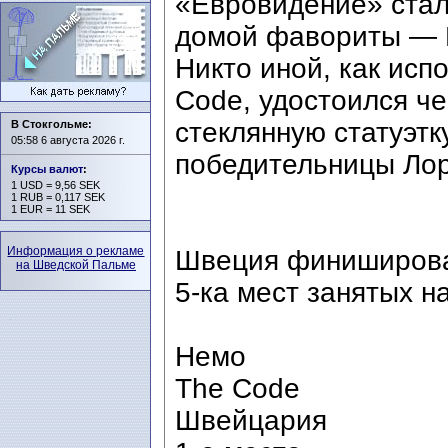
«Евровидение» стало
домой фавориты — 
Никто иной, как исп
Code, удостоился че
стеклянную статуэтк
В Стокгольме:
05:58 6 августа 2026 г.
победительницы Лор
Курсы валют
:
1 USD = 9,56 SEK
1 RUB = 0,117 SEK
1 EUR = 11 SEK
Информация о рекламе
Швеция финиширова
на Шведской Пальме
5-ка мест занятых на
Немо
The Code
Швейцария