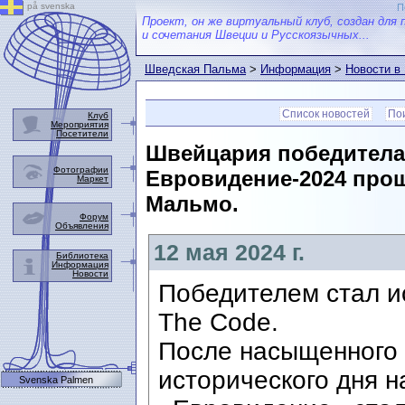
på svenska
П
Проект, он же виртуальный клуб, создан для 
и сочетания Швеции и Русскоязычных...
Шведская Пальма
>
Информация
>
Новости в
Список новостей
Пои
Клуб
Мероприятия
Посетители
Швейцария победитела 
Фотографии
Евровидение-2024 про
Маркет
Мальмо.
Форум
Объявления
12 мая 2024 г.
Библиотека
Информация
Новости
Победителем стал и
The Code.
После насыщенного
исторического дня н
Svenska Palmen