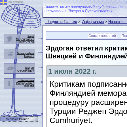
på svenska
П
Проект, он же виртуальный клуб, создан для 
и сочетания Швеции и Русскоязычных...
Шведская Пальма
>
Информация
>
Новости в
Список новостей
Пои
Клуб
Мероприятия
Посетители
Эрдоган ответил крити
Фотографии
Швецией и Финляндией
Маркет
Форум
1 июля 2022 г.
Объявления
Библиотека
Критикам подписанн
Информация
Новости
Финляндией меморан
процедуру расширен
Турции Реджеп Эрдо
Cumhuriyet.
Svenska Palmen