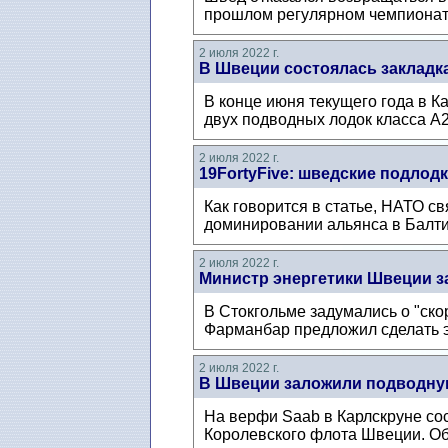
прошлом регулярном чемпионате
2 июля 2022 г.
В Швеции состоялась закладк
В конце июня текущего года в К
двух подводных лодок класса А2
2 июля 2022 г.
19FortyFive: шведские подлод
Как говорится в статье, НАТО с
доминировании альянса в Балти
2 июля 2022 г.
Министр энергетики Швеции за
В Стокгольме задумались о "ск
Фарманбар предложил сделать э
2 июля 2022 г.
В Швеции заложили подводную
На верфи Saab в Карлскруне со
Королевского флота Швеции. Об