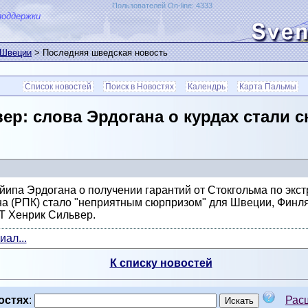
Пользователей On-line: 4333
поддержки
 Швеции
> Последняя шведская новость
Список новостей
Поиск в Новостях
Календрь
Карта Пальмы
ер: слова Эрдогана о курдах стали
йипа Эрдогана о получении гарантий от Стокгольма по экс
на (РПК) стало "неприятным сюрпризом" для Швеции, Финл
T Хенрик Сильвер.
ал...
К списку новостей
остях
:
Рас