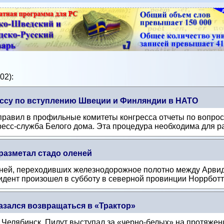
02):
ессу по вступлению Швеции и Финляндии в НАТО
авил в профильные комитеты конгресса отчеты по вопрос
есс-служба Белого дома. Эта процедура необходима для р
разметал стадо оленей
еней, переходивших железнодорожное полотно между Арвид
идент произошел в субботу в северной провинции Норрботт
азался возвращаться в «Трактор»
Челябинск. Пилут выступал за «черно-белых» на протяжени