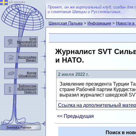
på svenska
Проект, он же виртуальный клуб, создан для 
и сочетания Швеции и Русскоязычных...
Шведская Пальма
>
Информация
>
Новости в
Клуб
Мероприятия
Посетители
Журналист SVT Сильв
Фотографии
и НАТО.
Маркет
Форум
2 июля 2022 г.
Объявления
Заявление президента Турции Та
Библиотека
стране Рабочей партии Курдиста
Информация
Новости
выразил журналист шведской SV
Ссылка на дополнительный матери
<< Предыдущая
Svenska Palmen
Поиск в нов