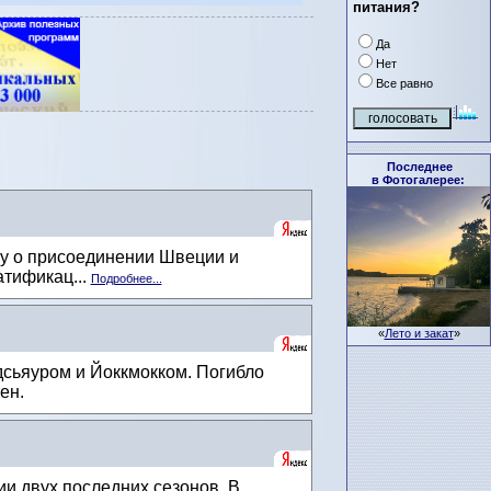
питания?
Да
Нет
Все равно
Последнее
в Фотогалерее:
у о присоединении Швеции и
атификац...
Подробнее...
«
Лето и закат
»
сьяуром и Йоккмокком. Погибло
ен.
и двух последних сезонов. В