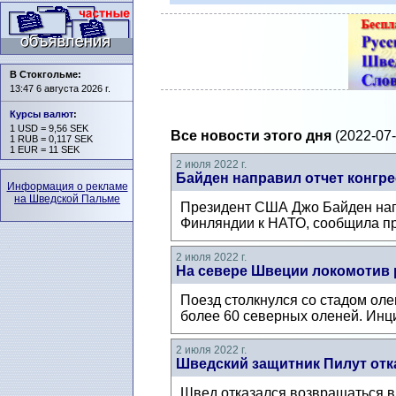
В Стокгольме:
13:47 6 августа 2026 г.
Курсы валют
:
1 USD = 9,56 SEK
Все новости этого дня
(2022-07-
1 RUB = 0,117 SEK
1 EUR = 11 SEK
2 июля 2022 г.
Байден направил отчет конгр
Информация о рекламе
на Шведской Пальме
Президент США Джо Байден напр
Финляндии к НАТО, сообщила пр
2 июля 2022 г.
На севере Швеции локомотив 
Поезд столкнулся со стадом ол
более 60 северных оленей. Инц
2 июля 2022 г.
Шведский защитник Пилут отк
Швед отказался возвращаться в 