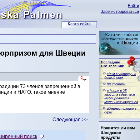
Войти
Зарегистрироваться
Карта сайта
 сюрпризом для Швеции
Последние
Объявления:
сдам квартиру на
долгий срок
плиточники
традиции 73 членов запрещенной в
в husby с 25
яндии и НАТО, такое мнение
авгу́ста сдаеться
меблированная
маленькая квартира
администратор в
офис
Следующая >>
Нравятся ли вам
Шведские
ширенный поиск
продукты