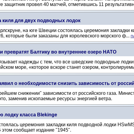
 защитник провел 40 матчей, отметившись 11 результатив
а киля для двух подводных лодок
арлскруне, на юге Швеции состоялась церемония закладки к
6, которые были заказаны для королевского морского ф...
По
ки превратят Балтику во внутреннее озеро НАТО
вязывает надежды с тем, что все шведские подводные лодк
йском море, «которое вскоре станет озером, контролируем
явил о необходимости снизить зависимость от россий
орейшем снижении" зависимости от российского газа. Мини
то, заменив ископаемые ресурсы энергией ветра.
 лодку класса Blekinge
стоялась церемония закладки киля подводной лодки HSwMS 
 этом сообщает издание "1945".