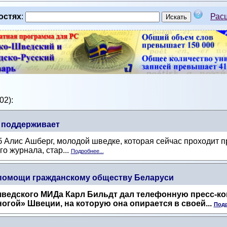
остях
:
Рас
02):
о поддерживает
лис Ашберг, молодой шведке, которая сейчас проходит пр
о журнала, стар...
Подробнее...
 помощи гражданскому обществу Беларуси
шведского МИДа Карл Бильдт дал телефонную пресс-к
огой» Швеции, на которую она опирается в своей...
Подр