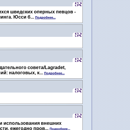
ихся шведских оперных певцов -
нга. Юсси б...
Подробнее...
ательного совета/Lagradet,
й: налоговых, к...
Подробнее...
сти использования внешних
ти, ежегодно пров...
Подробнее...