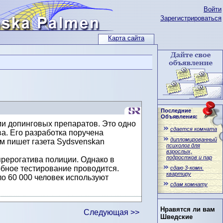
Войти
Зарегистрироваться
Карта сайта
Последние
Объявления:
ми допинговых препаратов. Это одно
сдается комната
а. Его разработка поручена
дипломированный
м пишет газета Sydsvenskan
психолог для
взрослых,
подростков и пар
прерогатива полиции. Однако в
обное тестирование проводится.
сдаю 3-комн.
квартиру
ло 60 000 человек используют
сдам комнату
Нравятся ли вам
Следующая >>
Шведские