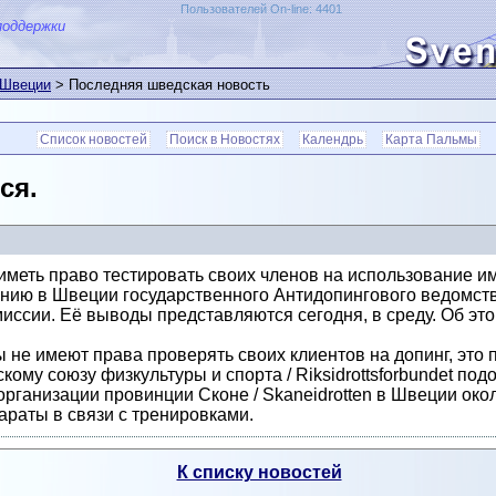
Пользователей On-line: 4401
поддержки
 Швеции
> Последняя шведская новость
Список новостей
Поиск в Новостях
Календрь
Карта Пальмы
ся.
иметь право тестировать своих членов на использование и
анию в Швеции государственного Антидопингового ведомств
ссии. Её выводы представляются сегодня, в среду. Об это
 не имеют права проверять своих клиентов на допинг, это 
му союзу физкультуры и спорта / Riksidrottsforbundet под
рганизации провинции Сконе / Skaneidrotten в Швеции око
раты в связи с тренировками.
К списку новостей