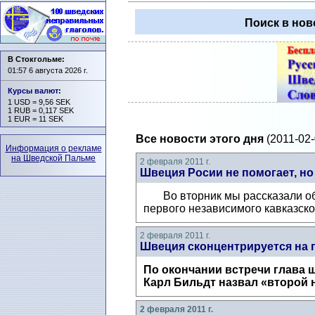
Поиск в нов
В Стокгольме:
01:57 6 августа 2026 г.
Курсы валют
:
1 USD = 9,56 SEK
1 RUB = 0,117 SEK
1 EUR = 11 SEK
Все новости этого дня
(2011-02-
Информация о рекламе
на Шведской Пальме
2 февраля 2011 г.
Швеция Росии не помогает, н
Во вторник мы рассказали об А
первого независимого кавказског
2 февраля 2011 г.
Швеция сконцентрируется на
По окончании встречи глава 
Карл Бильдт назвал «второй н
2 февраля 2011 г.