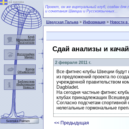
på svenska
Проект, он же виртуальный клуб, создан для 
и сочетания Швеции и Русскоязычных...
Шведская Пальма
>
Информация
>
Новости в
Клуб
Мероприятия
Посетители
Сдай анализы и качай
Фотографии
Маркет
2 февраля 2011 г.
Форум
Все фитнес-клубы Швеции будут 
Объявления
из предложений проекта по созд
учрежденной правительством коми
Библиотека
Информация
Dagbladet.
Новости
На сегодня частные фитнес клубы
клубах принадлежащих Всешведско
Согласно подсчетам спортивной о
нелегальные гормональные препа
Svenska Palmen
<< Предыдущая