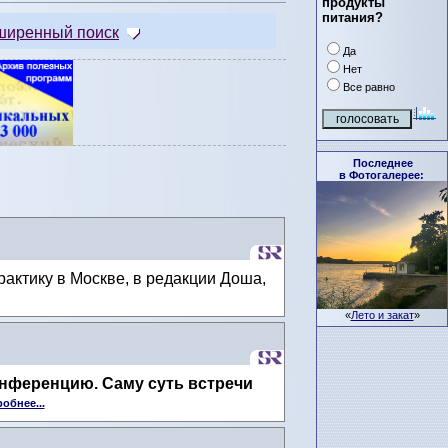
продукты
питания?
ширенный поиск
Да
Нет
Все равно
Последнее
в Фотогалерее:
актику в Москве, в редакции Доша,
«
Лето и закат
»
онференцию. Саму суть встречи
обнее...