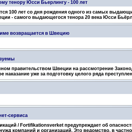
му тенору Юсси Бьерлингу - 100 лет
ется 100 лет со дня рождения одного из самых выдающ
еции - самого выдающегося тенора 20 века Юсси Бьёрли
циме возвращается в Швецию
азуемы
нном правительством Швеции на рассмотрение Законод
е наказание уже за подготовку целого ряда преступлени
нет-сервиса
аций / Fortifikationsverket предупреждает об опасно
жд компаний и организаций. Это ведомство, в частнос