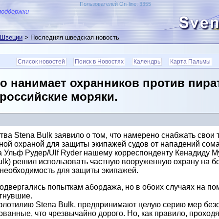
Пользователей On-line: 3355
поддержки
 Швеции
> Последняя шведская новость
Список новостей
Поиск в Новостях
Календрь
Карта Пальмы
о нанимает охранников против пират
российские моряки.
ва Stena Bulk заявило о том, что намерено снабжать свои
ой охраной для защиты экипажей судов от нападений сомал
ва Ульф Рудер/Ulf Ryder нашему корреспонденту Кенадиду М
ulk) решил использовать частную вооруженную охрану на бо
 необходимость для защиты экипажей.
одвергались попыткам абордажа, но в обоих случаях на п
гнувшие.
флотилию Stena Bulk, предпринимают целую серию мер безо
анные, что чрезвычайно дорого. Но, как правило, проходя