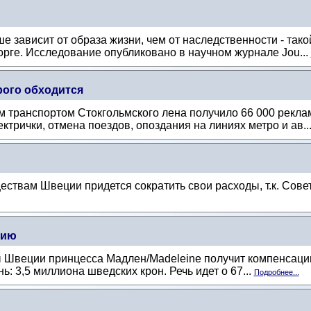
 зависит от образа жизни, чем от наследственности - так
рге. Исследование опубликовано в научном журнале Jou...
ого обходится
м транспортом Стокгольмского лена получило 66 000 рекла
рички, отмена поездов, опоздания на линиях метро и ав..
вам Швеции придется сократить свои расходы, т.к. Совет 
цию
 Швеции принцесса Мадлен/Madeleine получит компенсацию 
: 3,5 миллиона шведских крон. Речь идет о 67...
Подробнее...