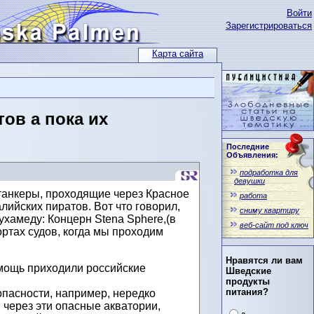
Войти
Зарегистрироваться
Карта сайта
ов а пока их
Последние
Объявления:
подработка для
девушки
 танкеры, проходящие через Красное
работа
ийских пиратов. Вот что говорил,
сниму квартиру
ухамеду: Концерн Stena Sphere,(в
веб-сайт под ключ
ртах судов, когда мы проходим
Нравятся ли вам
омощь приходили российские
Шведские
продукты
питания?
пасности, например, нередко
 через эти опасные акватории,