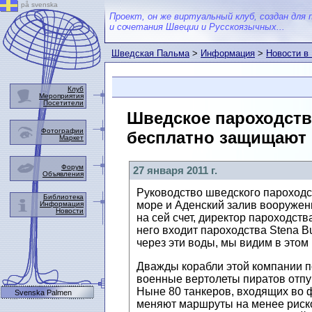
på svenska
Проект, он же виртуальный клуб, создан для 
и сочетания Швеции и Русскоязычных...
Шведская Пальма
>
Информация
>
Новости в
Клуб
Мероприятия
Посетители
Шведское пароходств
Фотографии
бесплатно защищают 
Маркет
Форум
27 января 2011 г.
Объявления
Руководство шведского пароходст
Библиотека
море и Аденский залив вооруженн
Информация
Новости
на сей счет, директор пароходст
него входит пароходства Stena B
через эти воды, мы видим в этом
Дважды корабли этой компании п
военные вертолеты пиратов отпу
Ныне 80 танкеров, входящих во 
Svenska Palmen
меняют маршруты на менее рисков