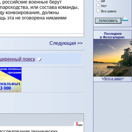
Да
, российские военные берут
Нет
 пароходства, или состава команды,
Все равно
ходу конвоирования, должны
щь эта не оговорена никакими
Последнее
в Фотогалерее:
Следующая >>
ширенный поиск
«
Лето и закат
»
сследования технических,