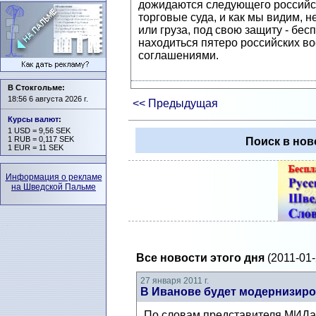
дожидаются следующего российск
торговые суда, и как мы видим, 
или груза, под свою защиту - бес
находиться пятеро российских в
соглашениями.
В Стокгольме:
18:56 6 августа 2026 г.
<< Предыдущая
Курсы валют
:
1 USD = 9,56 SEK
1 RUB = 0,117 SEK
Поиск в нов
1 EUR = 11 SEK
Информация о рекламе
на Шведской Пальме
Все новости этого дня
(2011-01-
27 января 2011 г.
В Иванове будет модернизиро
По словам представителя МИДа 