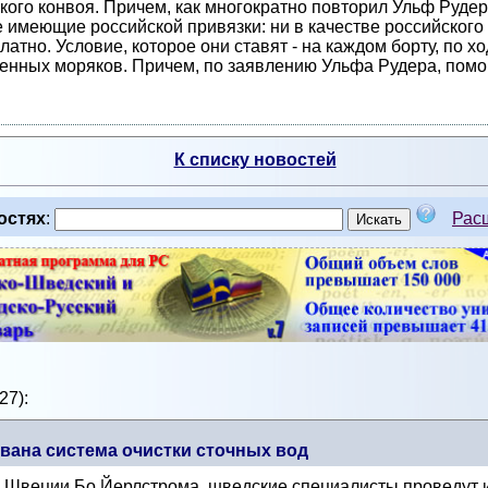
ого конвоя. Причем, как многократно повторил Ульф Рудер
не имеющие российской привязки: ни в качестве российского
платно. Условие, которое они ставят - на каждом борту, по 
оенных моряков. Причем, по заявлению Ульфа Рудера, помо
К списку новостей
остях
:
Рас
27):
вана система очистки сточных вод
Швеции Бо Йерлстрома, шведские специалисты проведут и