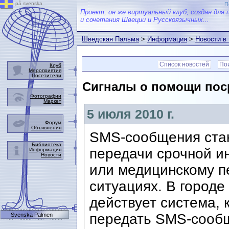
på svenska
П
Проект, он же виртуальный клуб, создан для 
и сочетания Швеции и Русскоязычных...
Шведская Пальма
>
Информация
>
Новости в
Список новостей
Пои
Клуб
Мероприятия
Посетители
Сигналы о помощи пос
Фотографии
Маркет
5 июля 2010 г.
Форум
Объявления
SMS-сообщения ста
Библиотека
передачи срочной и
Информация
Новости
или медицинскому п
ситуациях. В городе
действует система, 
передать SMS-сооб
Svenska Palmen