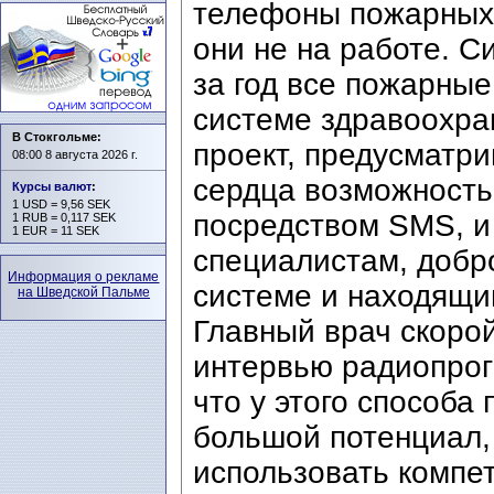
телефоны пожарных,
они не на работе. С
за год все пожарные
системе здравоохра
В Стокгольме:
проект, предусматр
08:00 8 августа 2026 г.
сердца возможность
Курсы валют
:
1 USD = 9,56 SEK
посредством SMS, и
1 RUB = 0,117 SEK
1 EUR = 11 SEK
специалистам, добр
Информация о рекламе
системе и находящи
на Шведской Пальме
Главный врач скоро
интервью радиопрог
что у этого способа
большой потенциал,
использовать компе