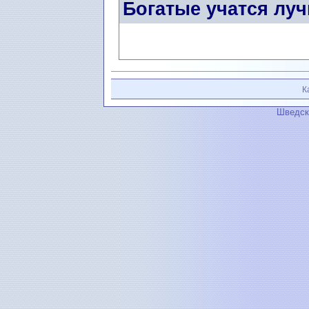
Богатые учатся лу
К
Шведск