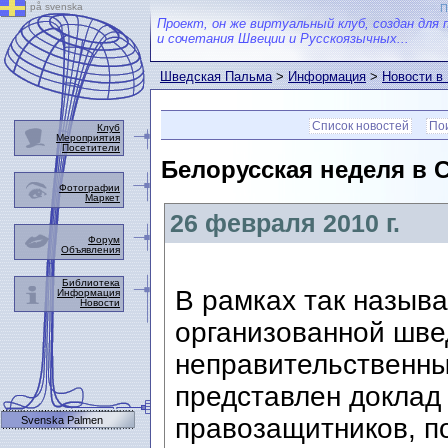
på svenska
П
Проект, он же виртуальный клуб, создан для 
и сочетания Швеции и Русскоязычных...
Шведская Пальма
>
Информация
>
Новости в
Список новостей
Пои
Клуб
Мероприятия
Посетители
Белорусская неделя в 
Фотографии
Маркет
26 февраля 2010 г.
Форум
Объявления
Библиотека
В рамках так назыв
Информация
Новости
организованной шве
неправительственны
представлен доклад
правозащитников, п
Svenska Palmen