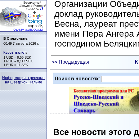
Организации Объед
доклад руководител
Весна, лауреат пре
имени Пера Ангера 
В Стокгольме:
господином Беляцки
00:49 7 августа 2026 г.
Курсы валют
:
1 USD = 9,56 SEK
1 RUB = 0,117 SEK
<< Предыдущая
К
1 EUR = 11 SEK
Информация о рекламе
Поиск в новостях
:
на Шведской Пальме
Все новости этого 