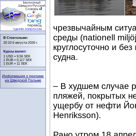
чрезвычайным ситу
среды (nationell milj
В Стокгольме:
20:10 6 августа 2026 г.
круглосуточно и без
Курсы валют
:
судна.
1 USD = 9,56 SEK
1 RUB = 0,117 SEK
1 EUR = 11 SEK
Информация о рекламе
на Шведской Пальме
– В худшем случае р
пляжей, покрытых не
ущербу от нефти Йо
Henriksson).
Рано утром 18 апре