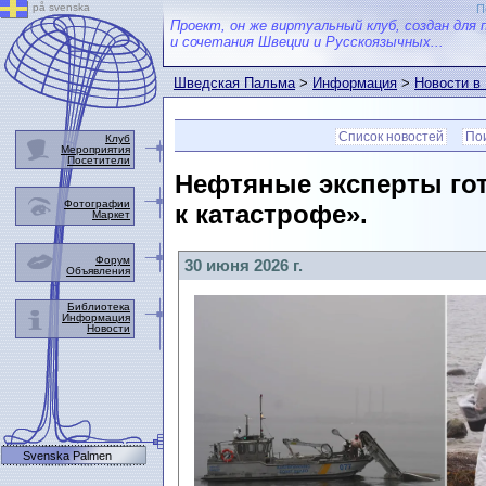
på svenska
П
Проект, он же виртуальный клуб, создан для 
и сочетания Швеции и Русскоязычных...
Шведская Пальма
>
Информация
>
Новости в
Список новостей
Пои
Клуб
Мероприятия
Посетители
Нефтяные эксперты гот
Фотографии
к катастрофе».
Маркет
Форум
30 июня 2026 г.
Объявления
Библиотека
Информация
Новости
Svenska Palmen