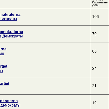
Парламенте
(349)
mokraterna
106
емократы
emokraterna
70
е Демократы
erna
66
ые
tiet
24
ты
rtiet
21
okraterna
19
ндемократы