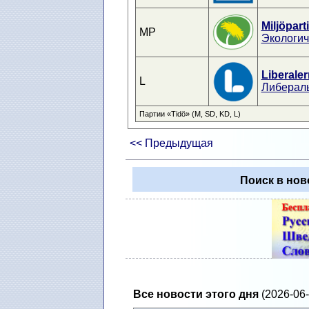
Miljöpart
MP
Экологич
Liberale
L
Либералы
Партии «Tidö» (M, SD, KD, L)
<< Предыдущая
Поиск в нов
Все новости этого дня
(2026-06-