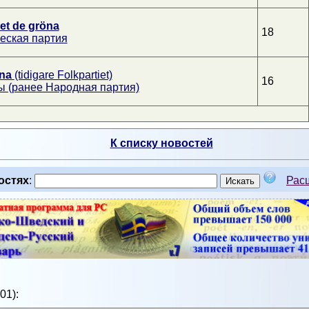
iet de gröna
18
еская партия
rna
(tidigare Folkpartiet)
16
 (ранее Народная партия)
К списку новостей
остях
:
Рас
01):