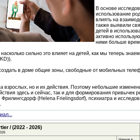
В основе исследов
использование род
влиять на взаимод
также выявили свя
детей в использова
активно использую
ними больше врем
 насколько сильно это влияет на детей, как мы теперь знае
KD)).
создать в доме общие зоны, свободные от мобильных телеф
ва взрослых, но и их действия. Поэтому небольшие изменен
йствия здесь и сейчас, так и для формирования привычек р
Фрилингсдорф (Helena Frielingsdorf), психиатра и исследо
.
ал...
er / (2022 - 2026)
026
Членов в