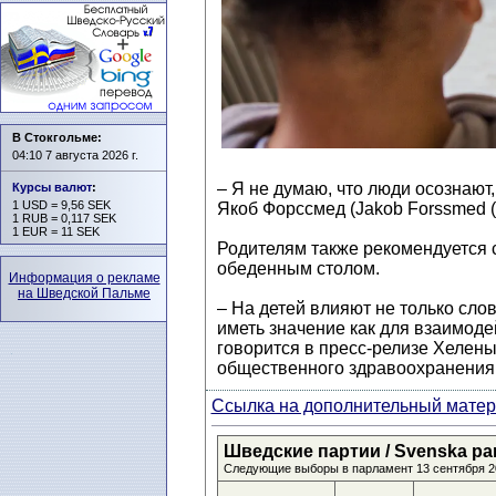
В Стокгольме:
04:10 7 августа 2026 г.
– Я не думаю, что люди осознают,
Курсы валют
:
1 USD = 9,56 SEK
Якоб Форссмед (Jakob Forssmed (
1 RUB = 0,117 SEK
1 EUR = 11 SEK
Родителям также рекомендуется 
обеденным столом.
Информация о рекламе
на Шведской Пальме
– На детей влияют не только сло
иметь значение как для взаимоде
говорится в пресс-релизе Хелены 
общественного здравоохранения
Ссылка на дополнительный матери
Шведские партии / Svenska parti
Следующие выборы в парламент 13 сентября 2