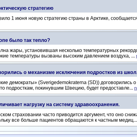
ктическую стратегию
ило 1 июня новую стратегию страны в Арктике, сообщается
опе было так тепло?
олна жары, установившая несколько температурных рекорд
ысокие температуры вызваны высоким давлением воздуха, ...
ворились о механизме исключения подростков из школ
кие демократы» (Sverigedemokraterna (SD)) договорились 
что подросткам, покинувшим Швецию, будет предоставле...
П
ичивает нагрузку на систему здравоохранения.
ском страховании часто приводится аргумент, что оно сниж
ольку все больше пациентов обращаются к частным медиц..