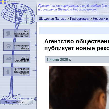
på svenska
Проект, он же виртуальный клуб, создан для 
и сочетания Швеции и Русскоязычных...
Шведская Пальма
>
Информация
>
Новости в
Клуб
Мероприятия
Посетители
Агентство обществен
Фотографии
публикует новые рек
Маркет
Форум
1 июня 2026 г.
Объявления
Библиотека
Информация
Новости
Svenska Palmen