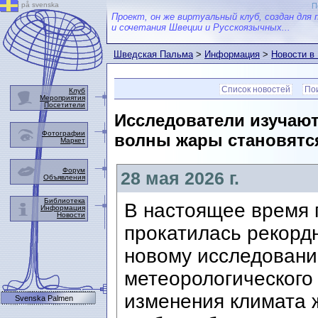
på svenska
П
Проект, он же виртуальный клуб, создан для 
и сочетания Швеции и Русскоязычных...
Шведская Пальма
>
Информация
>
Новости в
Список новостей
Пои
Клуб
Мероприятия
Посетители
Исследователи изучают
Фотографии
волны жары становятся
Маркет
Форум
28 мая 2026 г.
Объявления
Библиотека
В настоящее время 
Информация
Новости
прокатилась рекордн
новому исследовани
метеорологического 
изменения климата 
Svenska Palmen