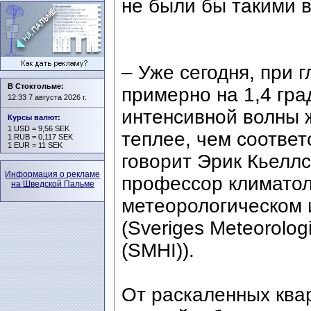
не были бы такими в
– Уже сегодня, при 
В Стокгольме:
примерно на 1,4 гра
12:33 7 августа 2026 г.
интенсивной волны 
Курсы валют
:
1 USD = 9,56 SEK
теплее, чем соответ
1 RUB = 0,117 SEK
1 EUR = 11 SEK
говорит Эрик Кьеллст
Информация о рекламе
профессор климатол
на Шведской Пальме
метеорологическом 
(Sveriges Meteorologi
(SMHI)).
От раскаленных ква