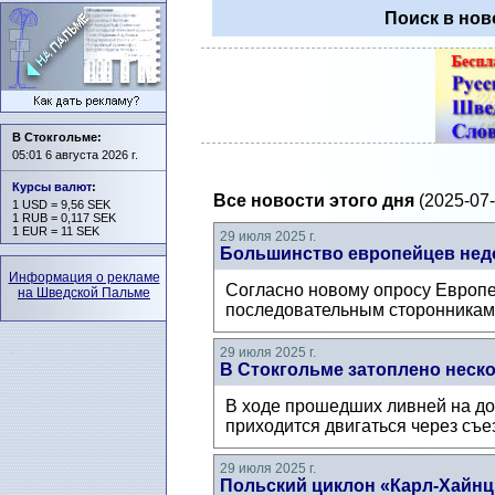
Поиск в нов
В Стокгольме:
05:01 6 августа 2026 г.
Курсы валют
:
Все новости этого дня
(2025-07-
1 USD = 9,56 SEK
1 RUB = 0,117 SEK
1 EUR = 11 SEK
29 июля 2025 г.
Большинство европейцев нед
Информация о рекламе
Согласно новому опросу Европе
на Шведской Пальме
последовательным сторонникам 
29 июля 2025 г.
В Стокгольме затоплено неск
В ходе прошедших ливней на дор
приходится двигаться через съез
29 июля 2025 г.
Польский циклон «Карл-Хайнц»