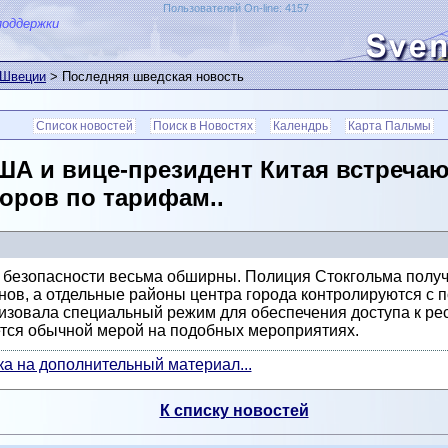
Пользователей On-line: 4157
поддержки
 Швеции
> Последняя шведская новость
Список новостей
Поиск в Новостях
Календрь
Карта Пальмы
А и вице-президент Китая встречаю
оров по тарифам..
безопасности весьма обширны. Полиция Стокгольма получа
нов, а отдельные районы центра города контролируются с
изовала специальный режим для обеспечения доступа к рес
тся обычной мерой на подобных мероприятиях.
а на дополнительный материал...
К списку новостей