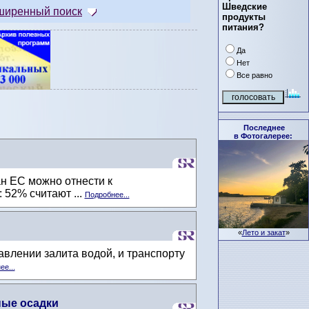
Шведские
ширенный поиск
продукты
питания?
Да
Нет
Все равно
Последнее
в Фотогалерее:
н ЕС можно отнести к
52% считают ...
Подробнее...
«
Лето и закат
»
влении залита водой, и транспорту
е...
ные осадки