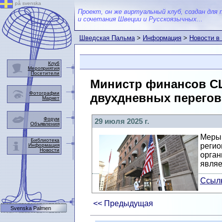
på svenska
Проект, он же виртуальный клуб, создан для 
и сочетания Швеции и Русскоязычных...
Шведская Пальма
>
Информация
>
Новости в
Клуб
Мероприятия
Посетители
Министр финансов СШ
Фотографии
двухдневных перегов
Маркет
Форум
29 июля 2025 г.
Объявления
Меры 
Библиотека
регио
Информация
Новости
орган
являе
Ссылк
<< Предыдущая
Svenska Palmen