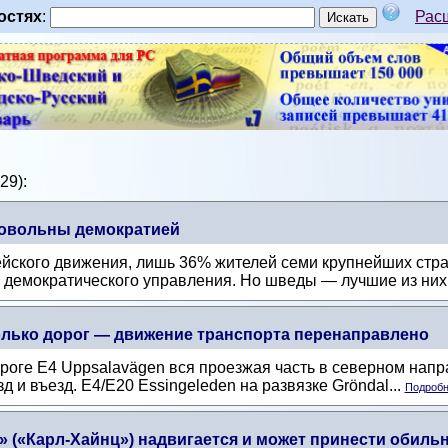
остях
:
Рас
29):
овольны демократией
йского движения, лишь 36% жителей семи крупнейших стра
демократического управления. Но шведы — лучшие из них: 
олько дорог — движение транспорта перенаправлено
оге E4 Uppsalavägen вся проезжая часть в северном напра
д и въезд. E4/E20 Essingeleden на развязке Gröndal...
Подробне
 («Карл-Хайнц») надвигается и может принести обиль