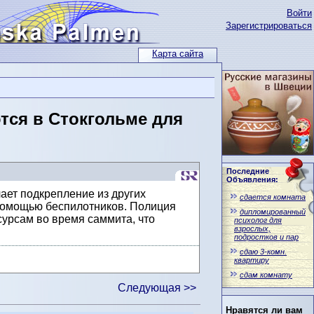
Войти
Зарегистрироваться
Карта сайта
тся в Стокгольме для
Последние
Объявления:
ет подкрепление из других
сдается комната
 помощью беспилотников. Полиция
дипломированный
урсам во время саммита, что
психолог для
взрослых,
подростков и пар
сдаю 3-комн.
квартиру
сдам комнату
Следующая >>
Нравятся ли вам