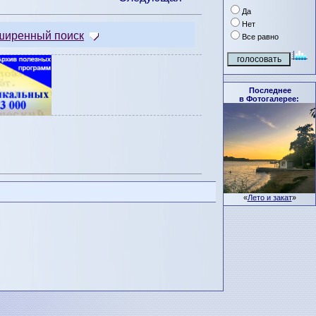
Да
Нет
ширенный поиск
Все равно
Последнее
в Фотогалерее:
«
Лето и закат
»