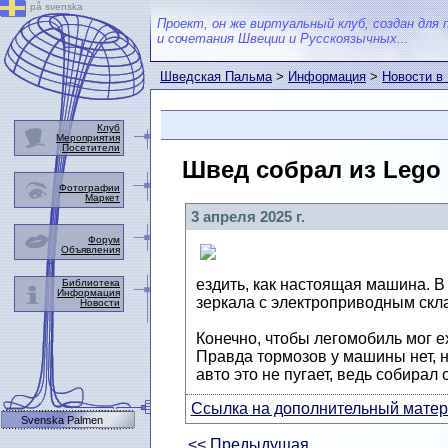
på svenska
Проект, он же виртуальный клуб, создан для 
и сочетания Швеции и Русскоязычных...
Шведская Пальма
>
Информация
>
Новости в
Клуб
Мероприятия
Посетители
Швед собрал из Lego 
Фотографии
Маркет
3 апреля 2025 г.
Форум
Объявления
ездить, как настоящая машина. В
Библиотека
Информация
зеркала с электроприводным ск
Новости
Конечно, чтобы легомобиль мог е
Правда тормозов у машины нет, но
авто это не пугает, ведь собирал
Ссылка на дополнительный матери
Svenska Palmen
<< Предыдущая