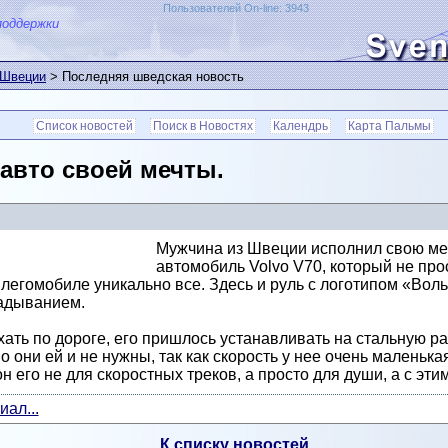
Пользователей On-line: 3943
поддержки
 Швеции
> Последняя шведская новость
Список новостей
Поиск в Новостях
Календрь
Карта Пальмы
авто своей мечты.
Мужчина из Швеции исполнил свою меч
автомобиль Volvo V70, который не прос
 легомобиле уникально все. Здесь и руль с логотипом «Вол
ладыванием.
хать по дороге, его пришлось устанавливать на стальную р
 они ей и не нужны, так как скорость у нее очень маленьк
 он его не для скоростных треков, а просто для души, а с эт
ал...
К списку новостей