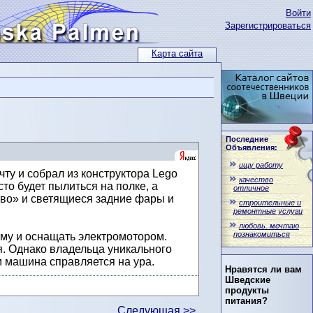
Войти
Зарегистрироваться
Карта сайта
Последние
Объявления:
ищу работу
ту и собрал из конструктора Lego
качество
то будет пылиться на полке, а
отличное
ьво» и светящиеся задние фары и
строительные и
ремонтные услуги
любовь. мечтаю
познакомиться
аму и оснащать электромотором.
ая. Однако владельца уникального
им машина справляется на ура.
Нравятся ли вам
Шведские
продукты
питания?
Следующая >>