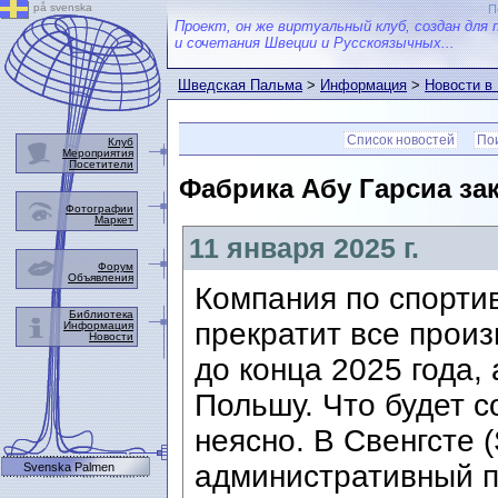
på svenska
П
Проект, он же виртуальный клуб, создан для 
и сочетания Швеции и Русскоязычных...
Шведская Пальма
>
Информация
>
Новости в
Список новостей
Пои
Клуб
Мероприятия
Посетители
Фабрика Абу Гарсиа за
Фотографии
Маркет
11 января 2025 г.
Форум
Объявления
Компания по спорти
Библиотека
прекратит все произ
Информация
Новости
до конца 2025 года,
Польшу. Что будет с
неясно. В Свенгсте 
административный п
Svenska Palmen