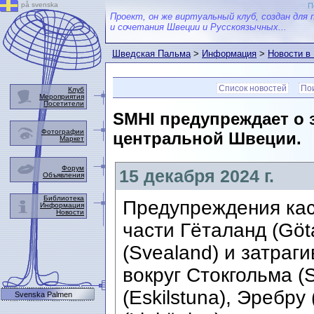
på svenska
П
Проект, он же виртуальный клуб, создан для 
и сочетания Швеции и Русскоязычных...
Шведская Пальма
>
Информация
>
Новости в
Список новостей
Пои
Клуб
Мероприятия
Посетители
SMHI предупреждает о 
Фотографии
центральной Швеции.
Маркет
Форум
15 декабря 2024 г.
Объявления
Библиотека
Предупреждения кас
Информация
Новости
части Гёталанд (Göt
(Svealand) и затраг
вокруг Стокгольма (
(Eskilstuna), Эребру
Svenska Palmen