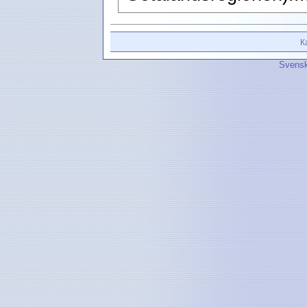
К
Svensk