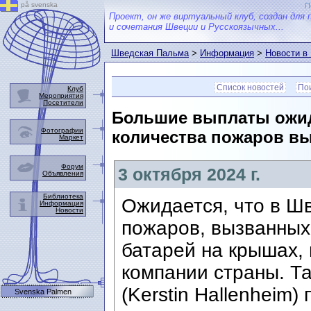
på svenska
П
Проект, он же виртуальный клуб, создан для 
и сочетания Швеции и Русскоязычных...
Шведская Пальма
>
Информация
>
Новости в
Список новостей
Пои
Клуб
Мероприятия
Посетители
Большие выплаты ожид
Фотографии
количества пожаров в
Маркет
Форум
3 октября 2024 г.
Объявления
Библиотека
Ожидается, что в Ш
Информация
Новости
пожаров, вызванных
батарей на крышах, 
компании страны. Т
(Kerstin Hallenheim
Svenska Palmen