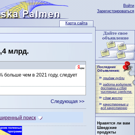
Войти
Зарегистрироваться
Карта сайта
,4 млрд.
Последние
Объявления:
% больше чем в 2021 году, следует
придам рубли
работа водителя:
доставка и сбор
чистящих средств.
сдам место
Следующая >>
качественные и
всё качественно
ширенный поиск
Нравятся ли вам
Шведские
продукты