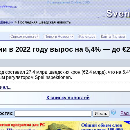
Пользователей On-line: 3365
поддержки
 Швеции
> Последняя шведская новость
Список новостей
Поиск в Новостях
Календрь
Карта Пальмы
 в 2022 году вырос на 5,4% — до €2
 составил 27,4 млрд шведских крон (€2,4 млрд), что на 5,4
ым регулятором Spelinspektionen.
ал...
К списку новостей
остях
:
Рас