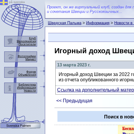
på svenska
Проект, он же виртуальный клуб, создан для 
и сочетания Швеции и Русскоязычных...
Шведская Пальма
>
Информация
>
Новости в
Клуб
Мероприятия
Посетители
Игорный доход Швеции
Фотографии
Маркет
13 марта 2023 г.
Форум
Игорный доход Швеции за 2022 год
Объявления
из отчета опубликованного игорн
Библиотека
Информация
Ссылка на дополнительный матери
Новости
<< Предыдущая
Поиск в нов
Svenska Palmen