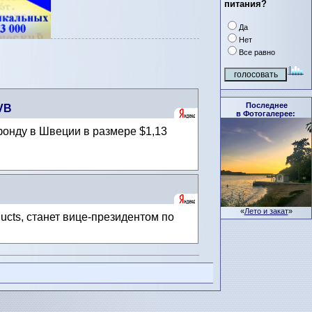
питания?
Да
Нет
Все равно
Последнее
VB
в Фотогалерее:
фонду в Швеции в размере $1,13
«
Лето и закат
»
cts, станет вице-президентом по