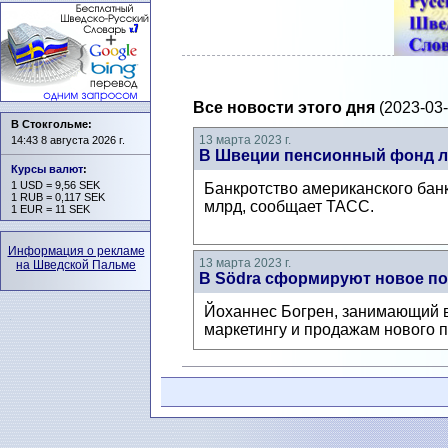
Все новости этого дня
(2023-03-
В Стокгольме:
13 марта 2023 г.
14:43 8 августа 2026 г.
В Швеции пенсионный фонд ли
Курсы валют
:
1 USD = 9,56 SEK
Банкротство американского банк
1 RUB = 0,117 SEK
млрд, сообщает ТАСС.
1 EUR = 11 SEK
Информация о рекламе
13 марта 2023 г.
на Шведской Пальме
В Södra сформируют новое п
Йоханнес Богрен, занимающий в 
маркетингу и продажам нового 