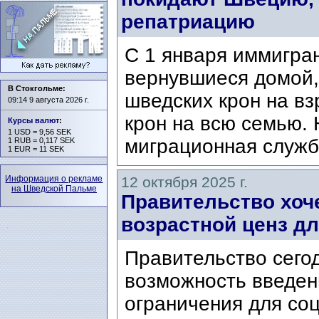
репатриацию
С 1 января иммигра
вернувшиеся домой,
В Стокгольме:
шведских крон на вз
09:14 9 августа 2026 г.
крон на всю семью. 
Курсы валют
:
1 USD = 9,56 SEK
миграционная служба
1 RUB = 0,117 SEK
1 EUR = 11 SEK
Информация о рекламе
12 октября 2025 г.
на Шведской Пальме
Правительство хоче
возрастной ценз д
Правительство сегод
возможность введени
ограничения для со