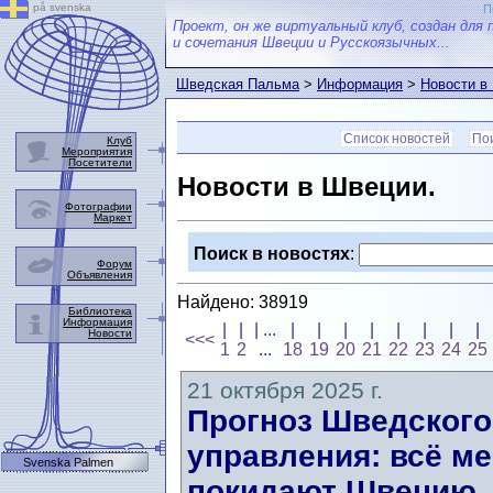
på svenska
П
Проект, он же виртуальный клуб, создан для 
и сочетания Швеции и Русскоязычных...
Шведская Пальма
>
Информация
>
Новости в
Список новостей
Пои
Клуб
Мероприятия
Посетители
Новости в Швеции.
Фотографии
Маркет
Поиск в новостях
:
Форум
Объявления
Найдено: 38919
Библиотека
Информация
|
|
| ...
|
|
|
|
|
|
|
|
Новости
<<<
1
2
...
18
19
20
21
22
23
24
25
21 октября 2025 г.
Прогноз Шведского
управления: всё м
Svenska Palmen
покидают Швецию, 