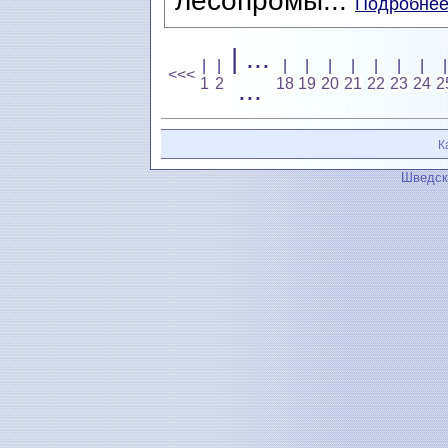
лесопромы...
Подробнее.
| ...
|
|
|
|
|
|
|
|
|
|
<<<
1
2
...
18
19
20
21
22
23
24
2
К
Шведск