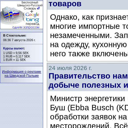
товаров
Однако, как призна
многие импортные т
незамеченными. Зап
В Стокгольме:
06:36 7 августа 2026 г.
на одежду, кухонную 
Курсы валют
:
него также включены
1 USD = 9,56 SEK
1 RUB = 0,117 SEK
1 EUR = 11 SEK
24 июля 2026 г.
Информация о рекламе
Правительство нам
на Шведской Пальме
добыче полезных 
Министр энергетики
Буш (Ebba Busch (KD
обработки заявок на
месторождений. Всё