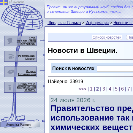
på svenska
П
Проект, он же виртуальный клуб, создан для 
и сочетания Швеции и Русскоязычных...
Шведская Пальма
>
Информация
>
Новости в
Список новостей
Пои
Клуб
Мероприятия
Посетители
Новости в Швеции.
Фотографии
Маркет
Поиск в новостях
:
Форум
Объявления
Найдено: 38919
Библиотека
Информация
<<<
|
1
|
2
|
3
|
4
|
5
|
6
|
7
Новости
24 июля 2026 г.
Правительство пред
использование так
химических вещест
Svenska Palmen