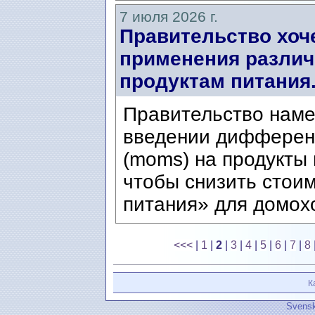
7 июля 2026 г.
Правительство хоч
применения различ
продуктам питания
Правительство наме
введении дифферен
(moms) на продукты 
чтобы снизить стои
питания» для домохо
<<<
|
1
|
2
|
3
|
4
|
5
|
6
|
7
|
8
К
Svensk