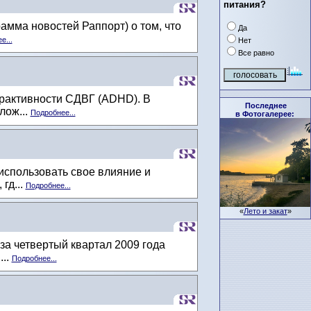
питания?
мма новостей Раппорт) о том, что
Да
е...
Нет
Все равно
рактивности СДВГ (ADHD). В
Последнее
лож...
Подробнее...
в Фотогалерее:
использовать свое влияние и
гд...
Подробнее...
«
Лето и закат
»
а четвертый квартал 2009 года
...
Подробнее...