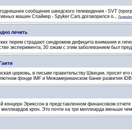
одняшнее сообщение шведского телевидения - SVT (програ
ивных машин Спайкер - Spyker Cars договорился о...
Подробне
одно лечить
ких тюрем страдают синдромом дефицита внимания и гипе
стве эксперимента, 30 зэкам с этим заболеванием был пред
Гаити
кая церковь, в письме правительству Швеции, просит его 
ютном фонде IMF и Межамериканском банке развития IDB, 
 концерн Эрикссон в представленном финансовом отчете з
 миллиардов крон. Это почти на три миллиарда меньше чем