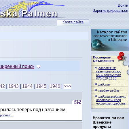
Войти
Зарегистрироваться
Карта сайта
Последние
Объявления:
ширенный поиск
сдаётся 1x
квартира скугос
6500 крон/м тел
073-510 61 18
работа
42
|
1943
|
1944
|
1945
|
1946
|
>>>
придам рубли
работа водителя:
доставка и сбор
чистящих средств.
крылась теперь под названием
робнее...
Нравятся ли вам
Шведские
продукты