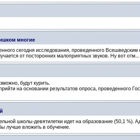
лишком многие
ленного сегодня исследования, проведенного Всешведским
учается от посторонних малоприятных звуков. Ну вот отм..
озможно, будут курить.
прийти на основании результатов опроса, проведенного Г
й
ельной школы-девятилетки идет на образование (50,1 %). 
бы лучше вложить в обучение.