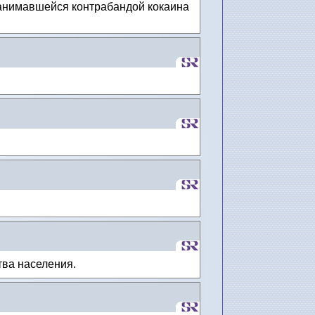
занимавшейся контрабандой кокаина
тва населения.