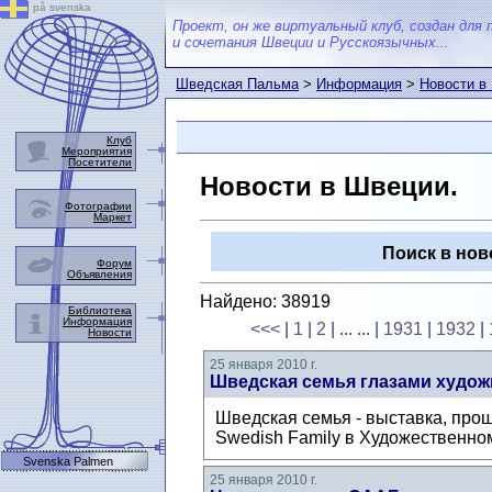
på svenska
Проект, он же виртуальный клуб, создан для 
и сочетания Швеции и Русскоязычных...
Шведская Пальма
>
Информация
>
Новости в
Клуб
Мероприятия
Посетители
Новости в Швеции.
Фотографии
Маркет
Поиск в нов
Форум
Объявления
Найдено: 38919
Библиотека
Информация
<<<
|
1
|
2
| ... ...
|
1931
|
1932
|
Новости
25 января 2010 г.
Шведская семья глазами худож
Шведская семья - выставка, про
Swedish Family в Художественном
Svenska Palmen
25 января 2010 г.