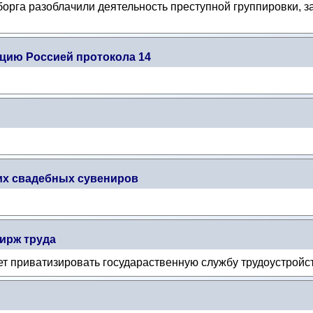
борга разоблачили деятельность преступной группировки, 
цию Россией протокола 14
их свадебных сувениров
ирж труда
т приватизировать государаственную службу трудоустройс