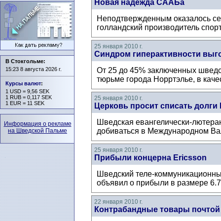
Новая надежда СААБа
Неподтвержденным оказалось сег
голландский производитель спорт
25 января 2010 г.
Синдром гиперактивности выг
В Стокгольме:
15:23 8 августа 2026 г.
От 25 до 45% заключенных шведс
тюрьме города Норртэлье, в каче
Курсы валют
:
1 USD = 9,56 SEK
1 RUB = 0,117 SEK
25 января 2010 г.
1 EUR = 11 SEK
Церковь просит списать долги 
Шведская евангелически-лютеранс
Информация о рекламе
добиваться в Международном Вал
на Шведской Пальме
25 января 2010 г.
Прибыли концерна Ericsson
Шведский теле-коммуникационный
объявил о прибыли в размере 6.7
22 января 2010 г.
Контрабандные товары почтой