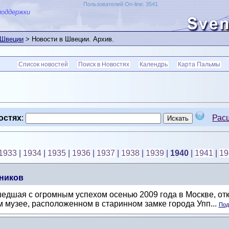
Пользователей On-line: 3541
поддержки
 Швеции
> Новости в Швеции. Архив.
Список новостей
Поиск в Новостях
Календрь
Карта Пальмы
остях
:
Рас
1933
|
1934
|
1935
|
1936
|
1937
|
1938
|
1939
|
1940
|
1941
|
19
ников
шедшая с огромным успехом осенью 2009 года в Москве, от
 музее, расположенном в старинном замке города Упп...
Под