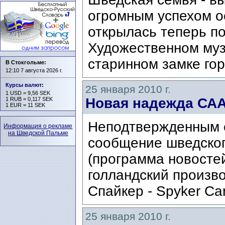
огромным успехом о
открылась теперь по
Художественном муз
старинном замке гор
В Стокгольме:
12:10 7 августа 2026 г.
Курсы валют
:
25 января 2010 г.
1 USD = 9,56 SEK
Новая надежда СА
1 RUB = 0,117 SEK
1 EUR = 11 SEK
Неподтвержденным 
Информация о рекламе
на Шведской Пальме
сообщение шведског
(программа новостей
голландский произв
Спайкер - Spyker Ca
25 января 2010 г.