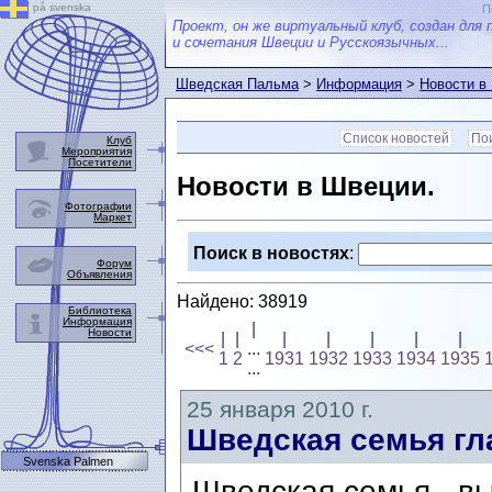
på svenska
П
Проект, он же виртуальный клуб, создан для 
и сочетания Швеции и Русскоязычных...
Шведская Пальма
>
Информация
>
Новости в
Список новостей
Пои
Клуб
Мероприятия
Посетители
Новости в Швеции.
Фотографии
Маркет
Поиск в новостях
:
Форум
Объявления
Найдено: 38919
Библиотека
Информация
|
Новости
|
|
|
|
|
|
|
<<<
...
1
2
1931
1932
1933
1934
1935
...
25 января 2010 г.
Шведская семья гл
Svenska Palmen
Шведская семья - в