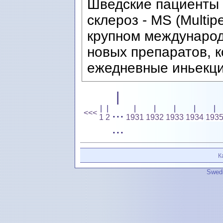
Шведские пациенты 
склероз - MS (Multip
крупном международ
новых препаратов, 
ежедневные иньекци
|
|
|
|
|
|
|
|
...
<<<
1
2
1931
1932
1933
1934
193
...
К
Swedi