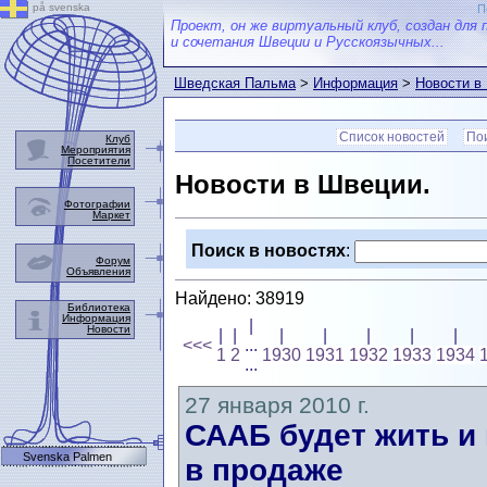
på svenska
П
Проект, он же виртуальный клуб, создан для 
и сочетания Швеции и Русскоязычных...
Шведская Пальма
>
Информация
>
Новости в
Список новостей
Пои
Клуб
Мероприятия
Посетители
Новости в Швеции.
Фотографии
Маркет
Поиск в новостях
:
Форум
Объявления
Найдено: 38919
Библиотека
Информация
|
Новости
|
|
|
|
|
|
|
<<<
...
1
2
1930
1931
1932
1933
1934
...
27 января 2010 г.
СААБ будет жить и
Svenska Palmen
в продаже