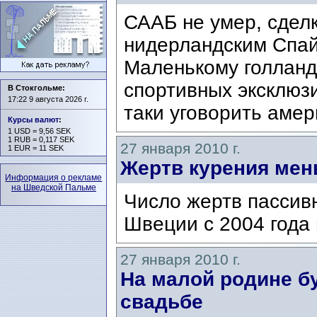
СААБ не умер, сдел
нидерландским Спай
Маленькому голланд
спортивных эксклюз
В Стокгольме:
17:22 9 августа 2026 г.
таки уговорить амер
Курсы валют
:
1 USD = 9,56 SEK
1 RUB = 0,117 SEK
27 января 2010 г.
1 EUR = 11 SEK
Жертв курения ме
Информация о рекламе
на Шведской Пальме
Число жертв пассивн
Швеции с 2004 года 
27 января 2010 г.
На малой родине бу
свадьбе