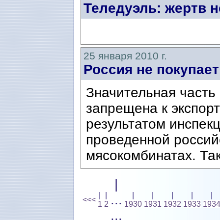
Теледуэль: жертв н
25 января 2010 г.
Россия не покупае
Значительная часть
запрещена к экспорт
результатом инспек
проведенной россий
мясокомбинатах. Так
|
|
|
|
|
|
|
|
...
<<<
1
2
1930
1931
1932
1933
193
...